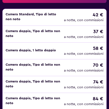
pulizia giornaliero.
L'ostello propone una colazione continentale giornaliera (a
42 €
Camera Standard, Tipo di letto
pagamento), una caffetteria e 2 diversi bar e saloni. Il
non noto
a notte, con commissioni
quartiere è ricco di ristoranti che includono il Batavia
Healthy Food, Rush Hour, Fismuler, La Cabra e DSTAgE, tra
37 €
Camera doppia, Tipo di letto non
gli altri.
noto
a notte, con commissioni
Il Safestay Madrid dista pochi passi da Plaza de Espana, dai
58 €
Camera doppia, 1 letto doppio
negozi e da molti altri punti di interesse. La stazione della
a notte, con commissioni
metropolitana dista solo 3-4 minuti a piedi dalla struttura,
mentre l'aeroporto Adolfo Suarez di Madrid-Barajas è
70 €
Camera doppia, Tipo di letto non
raggiungibile in 20 minuti di auto.
noto
a notte, con commissioni
74 €
Camera doppia, Tipo di letto non
noto
a notte, con commissioni
84 €
Camera doppia, Tipo di letto non
noto
a notte, con commissioni