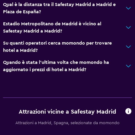
Qual è la distanza tra il Safestay Madrid a Madrid e
Reception 24h/24
Plaza de España?
Estadio Metropolitano de Madrid è vicino al
Ristoranti
Safestay Madrid a Madrid?
Snack bar
Su quanti operatori cerca momondo per trovare
Bar/Lounge
hotel a Madrid?
Distributore di bevande
Quando è stata l'ultima volta che momondo ha
Distributore di snack
aggiornato i prezzi di hotel a Madrid?
Stanza da letto
Luce di lettura
Presa elettrica vicino al letto
Guardaroba o armadio
Attrazioni vicine a Safestay Madrid
Attrazioni a Madrid, Spagna, selezionate da momondo
Generale