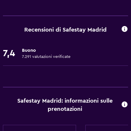
Di base
Wi-Fi gratis
Wi-Fi disponibile ovunque
Recensioni di Safestay Madrid
Internet
Lenzuola
Buono
7,4
Ventilatore
7.291 valutazioni verificate
Estintore
Allarme antincendio
Riscaldamento
Adattatore
Safestay Madrid: informazioni sulle
Aria condizionata
prenotazioni
Asciugamani/lenzuola (costo extra)
Bidoni dei rifiuti