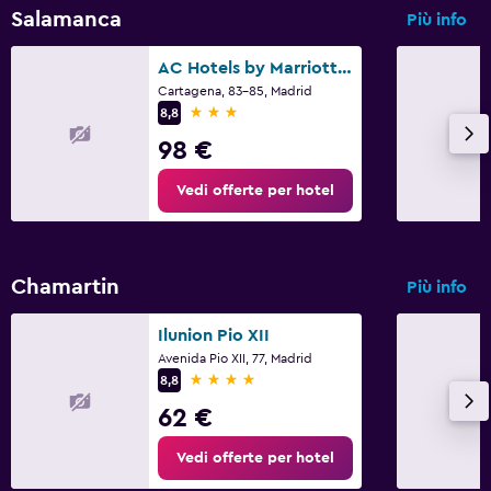
Salamanca
Più info
AC Hotels by Marriott Avenida de América
Cartagena, 83-85, Madrid
3 stelle
8,8
98 €
Vedi offerte per hotel
Chamartin
Più info
Ilunion Pio XII
Avenida Pio XII, 77, Madrid
4 stelle
8,8
62 €
Vedi offerte per hotel