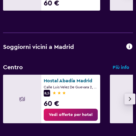
60 €
Media e intrattenimento
Sala/zona TV condivisa
Soggiorni vicini a Madrid
Centro
Più info
Hostal Abadía Madrid
Calle Luis Velez De Guevara 2, Madrid
3 stelle
8,5
60 €
Vedi offerte per hotel