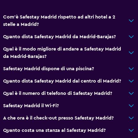
Cuscino non di piume
Piani superiori accessibili in ascensore
Com'è Safestay Madrid rispetto ad altri hotel a 2
stelle a Madrid?
Salute e sicurezza
Quanto dista Safestay Madrid da Madrid-Barajas?
Pulizia quotidiana
Qual è il modo migliore di andare a Safestay Madrid
Kit di pronto soccorso
da Madrid-Barajas?
Videosorveglianza nelle aree comuni
Safestay Madrid dispone di una piscina?
Zanzariera
Servizio di sicurezza attivo 24 ore su 24
Quanto dista Safestay Madrid dal centro di Madrid?
Qual è il numero di telefono di Safestay Madrid?
Servizi e comodità
Safestay Madrid il Wi-Fi?
Tappi per le orecchie
Cassetta di sicurezza
A che ora è il check-out presso Safestay Madrid?
Accesso con chiave magnetica
Quanto costa una stanza al Safestay Madrid?
Check-out veloce