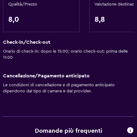
Qualità/Prezzo
Valutazione destinazi
Bagno
Bagno condiviso
8,0
8,8
Doccia
Asciugacapelli
Check-in/Check-out
Toilette
Orario di check-in: dopo le 15:00; orario check-out: prima delle
Carta igienica
11:00
Bagno privato
Doccia a filo pavimento
Cancellazione/Pagamento anticipato
Le condizioni di cancellazione e di pagamento anticipato
Accessibilità
dipendono dal tipo di camera e dal provider.
Intera unità accessibile ai disabili
Ascensore
Accessibile in ascensore
Non fumatori
Domande più frequenti