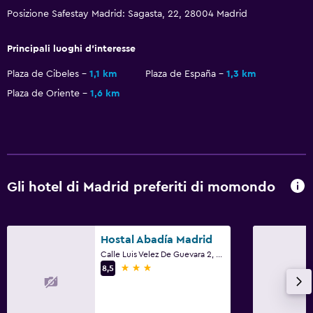
Pavimenti in legno massiccio o parquet
Posizione Safestay Madrid: Sagasta, 22, 28004 Madrid
Armadietti
Deposito disponibile
Principali luoghi d'interesse
Plaza de Cibeles
1,1 km
Plaza de España
1,3 km
Esterno
Plaza de Oriente
1,6 km
Terrazza/patio
Balcone
Lavanderia
Gli hotel di Madrid preferiti di momondo
Lavanderia
Ferro e asse da stiro
Hostal Abadía Madrid
Cose da fare
Calle Luis Velez De Guevara 2, Madrid
3 stelle
8,5
Noleggio bici
Giochi da tavolo/puzzle