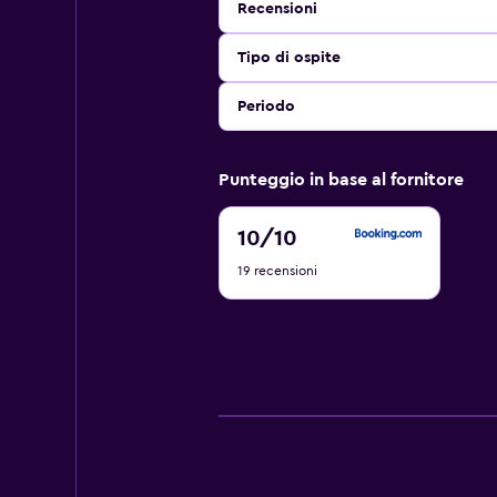
Recensioni
Tipo di ospite
Periodo
Punteggio in base al fornitore
10
10
/10
di
19 recensioni
10