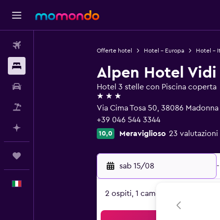
Voli
Offerte hotel
Hotel - Europa
Hotel - It
Soggiorni
Alpen Hotel Vidi
Noleggio auto
Hotel 3 stelle con Piscina coperta
3 stelle
Pacchetti vacanze
Via Cima Tosa 50, 38086 Madonna 
+39 046 544 3344
Fai piani con l'AI
Meraviglioso
23 valutazioni 
10,0
Trips
sab 15/08
-
Italiano
2 ospiti, 1 camera