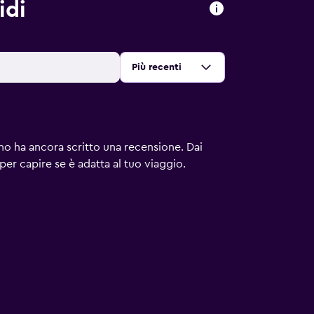
idi
Ordina per
:
Più recenti
uno ha ancora scritto una recensione. Dai
 per capire se è adatta al tuo viaggio.