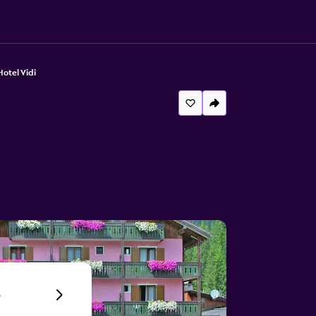
otel Vidi
6