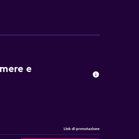
r vicino all'hotel e Dimaro si trova a breve
amere e
Link di prenotazione