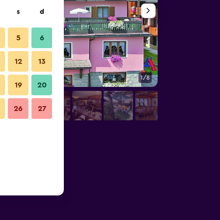
s
d
5
6
12
13
1/8
Ristorante
19
20
26
27