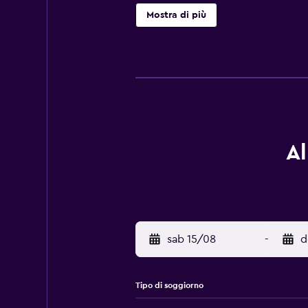
piacevole. Hanno inoltre canali via
Mostra di più
distanza in auto. Confina inoltre 
Al
sab 15/08
-
d
Tipo di soggiorno