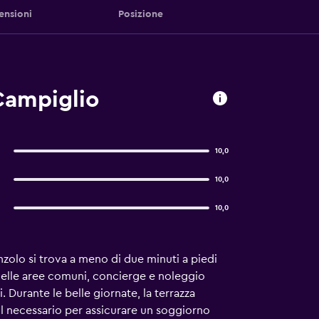
ensioni
Posizione
Campiglio
10,0
10,0
10,0
inzolo si trova a meno di due minuti a piedi
 nelle aree comuni, concierge e noleggio
. Durante le belle giornate, la terrazza
o il necessario per assicurare un soggiorno