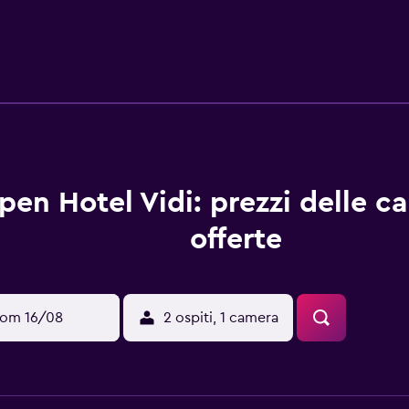
 cavo/satellitari e una doccia. Ci sono numerosi ristoranti e ba
con Parco Naturale Adamello Brenta.
pen Hotel Vidi: prezzi delle c
offerte
om 16/08
2 ospiti, 1 camera