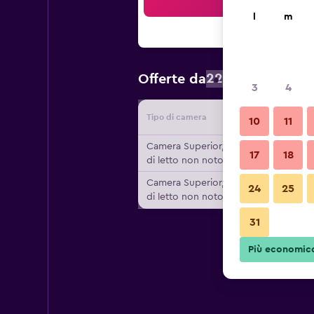
Cer
l
m
227 €
Offerte da
/
Prezzo a no
3
4
Tipo di camera
Fornitor
10
11
Camera Superior, Tipo
17
18
di letto non noto
Camera Superior, Tipo
24
25
di letto non noto
31
Più economic