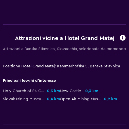
Night club
Escursioni
Di base
Attrazioni vicine a Hotel Grand Matej
Internet
Attrazioni a Banska Stiavnica, Slovacchia, selezionate da momondo
Ventilatore
Estintore
Posizione Hotel Grand Matej: Kammerhofska 5, Banska Stiavnica
Set di cortesia gratuito
Allarme antincendio
Principali luoghi d'interesse
Riscaldamento
Holy Church of St. Catherine
0,3 km
New Castle
0,3 km
Wi-Fi gratis
Slovak Mining Museum - Jozef Kollar Gallery
0,4 km
Open-Air Mining Museum
0,9 km
Lenzuola
Asciugamani
Shampoo