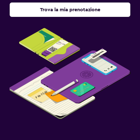
Colazione in camera
Trova la mia prenotazione
Tavolo da pranzo
Adatti alle famiglie
Babysitter o nursery
Lettini disponibili
Pasti per bambini
Buffet adatto ai bambini
Parco giochi esterno per bambini
Piscina e spa
Spa
Vasca idromassaggio
Massaggio