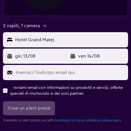
Pulizia quotidiana
Videosorveglianza nelle aree comuni
Servizio di sicurezza attivo 24 ore su 24
2 ospiti, 1 camera
Kit di pronto soccorso
Hotel Grand Matej
Esterno
gio 13/08
ven 14/08
Giardino
Terrazza/patio
Griglia
Inviami email con informazioni su prodotti e servizi, offerte
speciali di momondo e dei suoi partner
Parcheggio e trasporti
Parcheggio
Crea un Alert prezzi
Parcheggio privato
Creando un alert prezzi, accetti
condizioni d'uso
e
normativa sulla privacy.
Spazio di lavoro