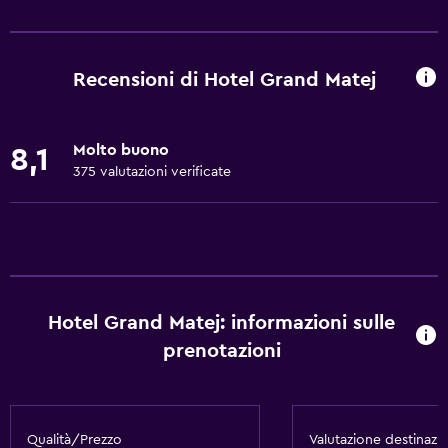
Servizi e comodità
Bancomat
Centro business
Recensioni di Hotel Grand Matej
Servizio sveglia
Cambio valuta in loco
Molto buono
8,1
Strutture per riunioni/ricevimenti
375 valutazioni verificate
Mini-market in loco
Servizio in camera
Sportello escursioni
Accesso con chiave
Hotel Grand Matej: informazioni sulle
Massaggio ai piedi
prenotazioni
Check-out veloce
Check-in/check-out privato
Reception 24h/24
Qualità/Prezzo
Valutazione destinazi