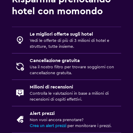
Vasca da bagno all'aperto
hotel con momondo
Accappatoio
Bagno privato
Le migliori offerte sugli hotel
Doccia
Vedi le offerte di più di 3 milioni di hotel e
Vasca
strutture, tutte insieme.
Toilette
Cancellazione gratuita
Carta igienica
Usa il nostro filtro per trovare soggiorni con
cancellazione gratuita.
Accessibilità
Milioni di recensioni
Non fumatori
Controlla le valutazioni in base a milioni di
recensioni di ospiti effettivi.
Cuscino non di piume
Animali ammessi su richiesta. Potrebbero applicarsi
Alert prezzi
supplementi.
Non vuoi ancora prenotare?
Crea un alert prezzi
per monitorare i prezzi.
Ascensore