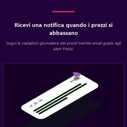
Sauna
Media e intrattenimento
Ricevi una notifica quando i prezzi si
TV a schermo piatto
abbassano
TV via cavo o satellitare
Segui le variazioni giornaliere dei prezzi tramite email grazie agli
Sala/zona TV condivisa
Alert Prezzi.
TV
Lavanderia
Lavanderia
Servizio stiro
Servizio lavanderia
Ferro e asse da stiro
Salute e sicurezza