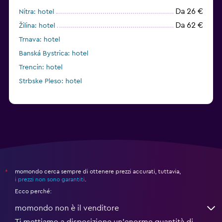
Da 26 €
Nitra: hotel
Da 62 €
Žilina: hotel
Trnava: hotel
Banská Bystrica: hotel
Trencin: hotel
Strbske Pleso: hotel
momondo cerca sempre di ottenere prezzi accurati, tuttavia,
*
i prezzi non sono garantiti
.
Ecco perché:
momondo non è il venditore
Ti mettiamo a disposizione un’enorme quantità di