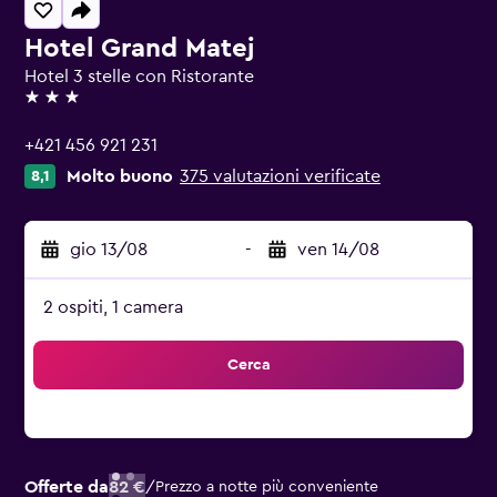
Hotel Grand Matej
Hotel 3 stelle con Ristorante
3 stelle
+421 456 921 231
Molto buono
375 valutazioni verificate
8,1
gio 13/08
-
ven 14/08
2 ospiti, 1 camera
Cerca
Offerte da
82 €
/
Prezzo a notte più conveniente