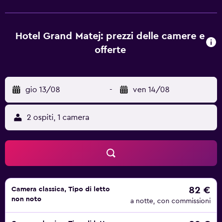
idromassaggio con vista sulla città. Le camere dell'Hotel
Grand Matej sono spaziose, arredate in modo
confortevole e tutte dotate di TV satellitare, minibar,
Hotel Grand Matej: prezzi delle camere e
cassaforte e connessione internet via cavo gratuita. Nelle
offerte
aree comuni è disponibile senza costi aggiuntivi la
connessione Wi-Fi. Con una breve passeggiata
raggiungerete i pittoreschi vicoli del centro storico e vari
gio 13/08
-
ven 14/08
ristoranti e caffetterie.
2 ospiti, 1 camera
82 €
Camera classica, Tipo di letto
non noto
a notte, con commissioni