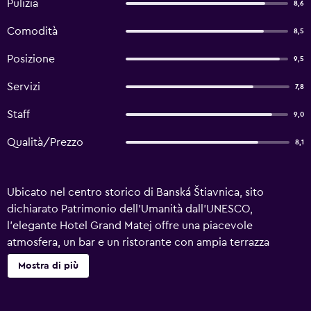
Pulizia
8,6
Comodità
8,5
Posizione
9,5
Servizi
7,8
Staff
9,0
Qualità/Prezzo
8,1
Ubicato nel centro storico di Banská Štiavnica, sito
dichiarato Patrimonio dell'Umanità dall'UNESCO,
l'elegante Hotel Grand Matej offre una piacevole
atmosfera, un bar e un ristorante con ampia terrazza
estiva. L'albergo propone specialità internazionali e piatti
Mostra di più
tradizionali slovacchi accompagnati dai migliori vini del
paese, mentre al mattino serva la colazione a buffet. Con
un supplemento potrete rilassarvi nella sauna e nella vasca