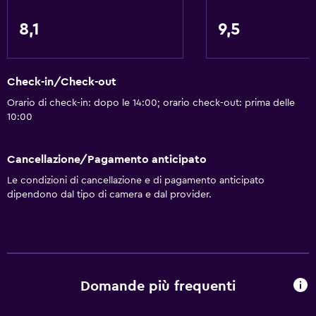
Cassetta di sicurezza
Bottiglia d'acqua
8,1
9,5
Generale
Check-in/Check-out
Camere per famiglie
Orario di check-in: dopo le 14:00; orario check-out: prima delle
Pavimenti in legno massiccio o parquet
10:00
Camere comunicanti disponibili
Vista su luogo di interesse
Cancellazione/Pagamento anticipato
Deposito sci
Le condizioni di cancellazione e di pagamento anticipato
dipendono dal tipo di camera e dal provider.
Deposito disponibile
Salottino
Pantofole
Divano-letto
Domande più frequenti
Insonorizzazione
Telefono