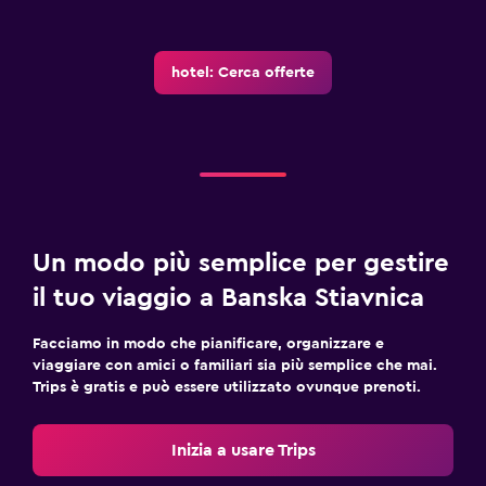
Accessibile in ascensore
Parcheggio accessibile
hotel: Cerca offerte
Piani superiori accessibili in ascensore
Stanza da letto
Letti extra-lunghi (> 2 metri)
Presa elettrica vicino al letto
Divano-letto
Un modo più semplice per gestire
Barra appendiabiti
il tuo viaggio a Banska Stiavnica
Guardaroba o armadio
Facciamo in modo che pianificare, organizzare e
viaggiare con amici o familiari sia più semplice che mai.
Ristoranti
Trips è gratis e può essere utilizzato ovunque prenoti.
Ristorante
Bar/Lounge
Inizia a usare Trips
Il cibo può essere consegnato presso l'alloggio dell'ospite