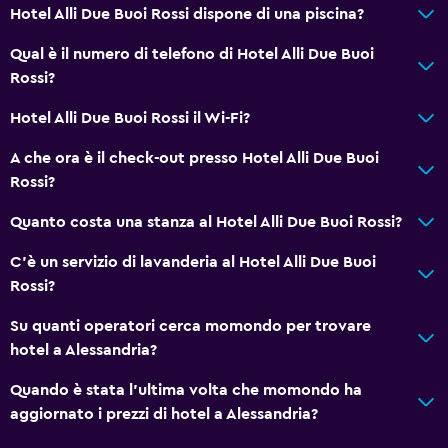
Telefono
Hotel Alli Due Buoi Rossi dispone di una piscina?
Con moquette
Qual è il numero di telefono di Hotel Alli Due Buoi
Deposito disponibile
Rossi?
Hotel Alli Due Buoi Rossi il Wi-Fi?
Accessibilità
A che ora è il check-out presso Hotel Alli Due Buoi
Camere non fumatori disponibili
Rossi?
Trasporto animali consentito. Potrebbero applicarsi
supplementi.
Quanto costa una stanza al Hotel Alli Due Buoi Rossi?
Maggiore accessibilità
C'è un servizio di lavanderia al Hotel Alli Due Buoi
Ascensore
Rossi?
Accessibile in ascensore
Su quanti operatori cerca momondo per trovare
hotel a Alessandria?
Bagno
Quando è stata l'ultima volta che momondo ha
Bidet
aggiornato i prezzi di hotel a Alessandria?
Asciugacapelli