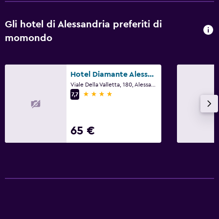
Parcheggio
Gli hotel di Alessandria preferiti di
Parcheggio privato
momondo
Stanza da letto
Barra appendiabiti
Hotel Diamante Alessandria
Viale Della Valletta, 180, Alessandria, Alessandria
Guardaroba o armadio
4 stelle
7,7
Spazio di lavoro
65 €
Fax/fotocopie
Scrivania
Adatti alle famiglie
Lettini disponibili
Babysitter/servizi per l'infanzia (supplemento)