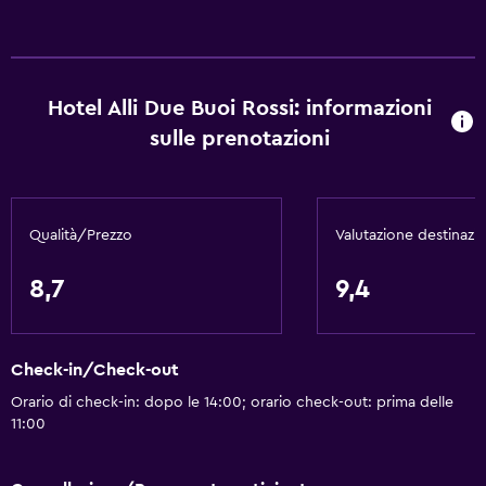
Set di cortesia gratuito
Allarme antincendio
Riscaldamento
Hotel Alli Due Buoi Rossi: informazioni
Aria condizionata
sulle prenotazioni
Bidoni dei rifiuti
Servizi e comodità
Qualità/Prezzo
Valutazione destinazi
Centro business
Servizio sveglia
8,7
9,4
Servizio concierge
Cassetta di sicurezza
Check-in/Check-out
Strutture per riunioni/ricevimenti
Orario di check-in: dopo le 14:00; orario check-out: prima delle
Servizio in camera
11:00
Check-out veloce
Reception 24h/24