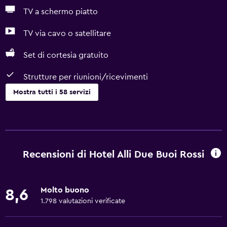
TV a schermo piatto
TV via cavo o satellitare
Set di cortesia gratuito
Strutture per riunioni/ricevimenti
Mostra tutti i 58 servizi
Di base
Wi-Fi gratis
Wi-Fi disponibile ovunque
Recensioni di Hotel Alli Due Buoi Rossi
Internet
Lenzuola
Molto buono
8,6
Asciugamani
1.798 valutazioni verificate
Estintore