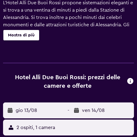
L'Hotel Alli Due Buoi Rossi propone sistemazioni eleganti e
si trova a una ventina di minuti a piedi dalla Stazione di
Alessandria. Si trova inoltre a pochi minuti dai celebri
monumenti e dalle attrazioni turistiche di Alessandria. Gli
ospiti di questo hotel a 4 stelle possono prenotare
Mostra di più
escursioni con l'aiuto del banco escursioni. Gli ospiti
hanno accesso al servizio di check-in e check-out veloce,
a una reception aperta 24h/24 e a una sala riunioni. L'Hotel
Alli Due Buoi Rossi ha 48 camere dotate di tutto il
necessario per un soggiorno confortevole. Gli ospiti
avranno inoltre a disposizione un minibar e Internet Wi-Fi
Hotel Alli Due Buoi Rossi: prezzi delle
in camera. Il ristorante dell'hotel è la scelta perfetta per gli
camere e offerte
ospiti che desiderano cenare presso la struttura. Gli ospiti
potranno anche scegliere di mangiare fuori presso uno dei
ristoranti della zona. L'Hotel Alli Due Buoi Rossi è situato in
gio 13/08
-
ven 14/08
posizione conveniente nel Piemonte dei vini, il che
permette agli ospiti di andare alla scoperta delle specialità
della regione. Gli ospiti possono anche visitare la
2 ospiti, 1 camera
Sinagoga di Casale Monferrato.