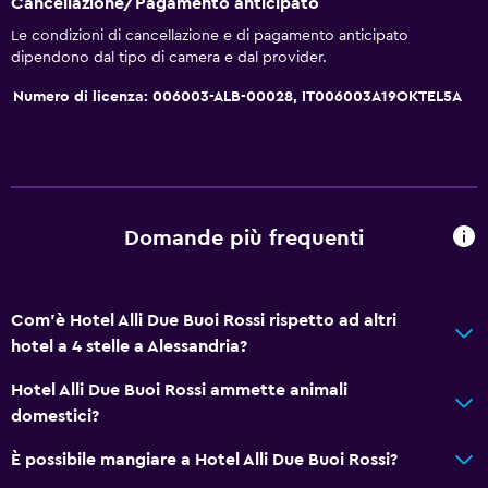
Cancellazione/Pagamento anticipato
Le condizioni di cancellazione e di pagamento anticipato
Ristoranti
dipendono dal tipo di camera e dal provider.
Minibar
Numero di licenza: 006003-ALB-00028, IT006003A19OKTEL5A
Pranzi al sacco
Menù per diete speciali (su richiesta)
Ristorante
Bar/Lounge
Domande più frequenti
Colazione in camera
Il cibo può essere consegnato presso l'alloggio dell'ospite
Com'è Hotel Alli Due Buoi Rossi rispetto ad altri
hotel a 4 stelle a Alessandria?
Generale
Hotel Alli Due Buoi Rossi ammette animali
Pavimenti in legno massiccio o parquet
domestici?
Camere comunicanti disponibili
È possibile mangiare a Hotel Alli Due Buoi Rossi?
Camere insonorizzate