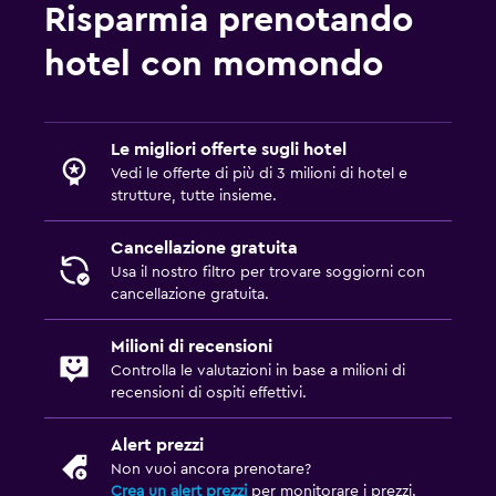
Risparmia prenotando
Cose da fare
hotel con momondo
Visite enologiche
Salute e sicurezza
Le migliori offerte sugli hotel
Pulizia quotidiana
Vedi le offerte di più di 3 milioni di hotel e
strutture, tutte insieme.
Cancellazione gratuita
Usa il nostro filtro per trovare soggiorni con
cancellazione gratuita.
Milioni di recensioni
Controlla le valutazioni in base a milioni di
recensioni di ospiti effettivi.
Alert prezzi
Non vuoi ancora prenotare?
Crea un alert prezzi
per monitorare i prezzi.