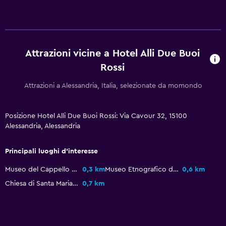
Toilette
Carta igienica
Bagno privato
Attrazioni vicine a Hotel Alli Due Buoi
Rossi
Media e intrattenimento
Attrazioni a Alessandria, Italia, selezionate da momondo
TV a schermo piatto
TV via cavo o satellitare
Posizione Hotel Alli Due Buoi Rossi: Via Cavour 32, 15100
Canali pay-per-view
Alessandria, Alessandria
Lavanderia
Principali luoghi d'interesse
Lavanderia
Museo del Cappello Borsalino
0,3 km
Museo Etnografico della Gambarina C'era una Volta
0,6 km
Servizio stiro
Chiesa di Santa Maria di Castello
0,7 km
Servizio lavanderia
Parcheggio e trasporti