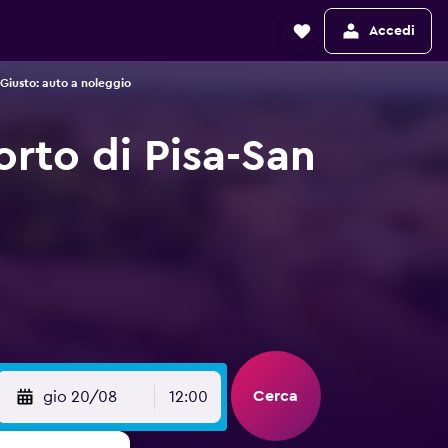
Accedi
Giusto: auto a noleggio
rto di Pisa-San
Cerca
gio 20/08
12:00