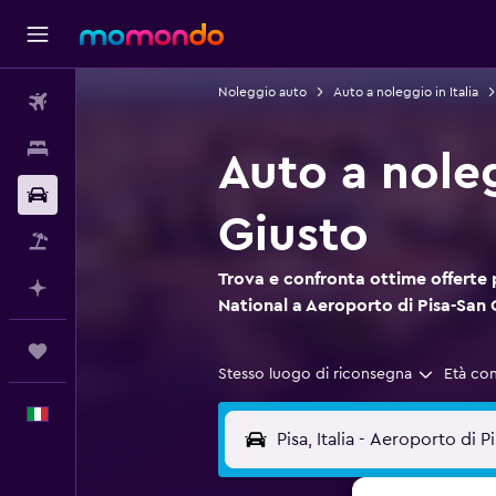
Noleggio auto
Auto a noleggio in Italia
Voli
Soggiorni
Auto a nole
Noleggio auto
Giusto
Pacchetti vacanze
Trova e confronta ottime offerte 
Fai piani con l'AI
National a Aeroporto di Pisa-San 
Trips
Stesso luogo di riconsegna
Età co
Italiano