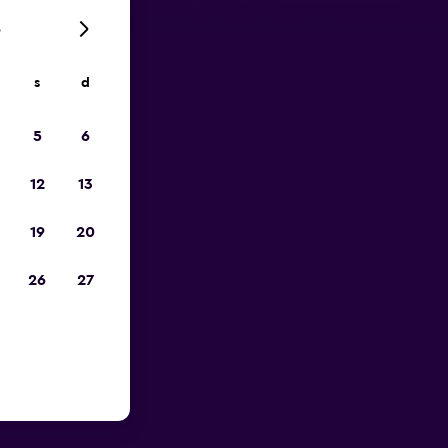
6
s
d
io
5
6
12
13
19
20
26
27
oporto di