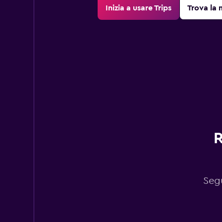
Inizia a usare Trips
Trova la 
R
Segu