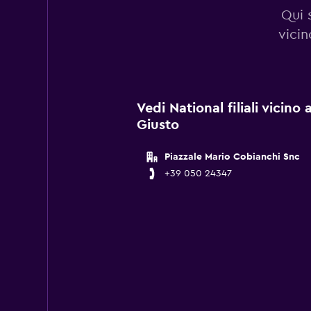
Qui 
vicin
Vedi National filiali vicino
Giusto
Piazzale Mario Cobianchi Snc
+39 050 24347