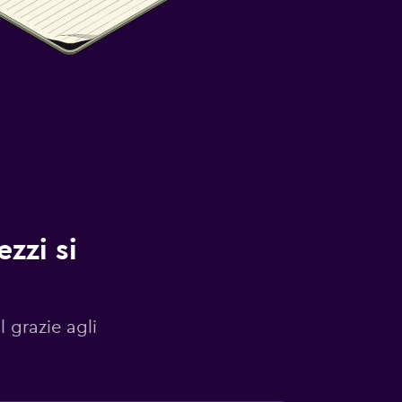
zzi si
l grazie agli