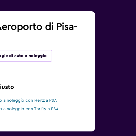
 Aeroporto di Pisa-
ogie di auto a noleggio
iusto
o a noleggio con Hertz a PSA
o a noleggio con Thrifty a PSA