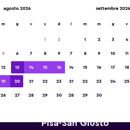
agosto 2026
settembre 202
m
g
v
s
d
l
m
m
g
v
Vincitrice del premio Migliore App di Viagg
d'Europa 2023
1
2
1
2
3
4
5
6
7
8
9
7
8
9
10
11
12
13
14
15
16
14
15
16
17
18
19
20
21
22
23
21
22
23
24
25
26
27
28
29
30
28
29
30
onoleggi National in zona Aer
Pisa-San Giusto