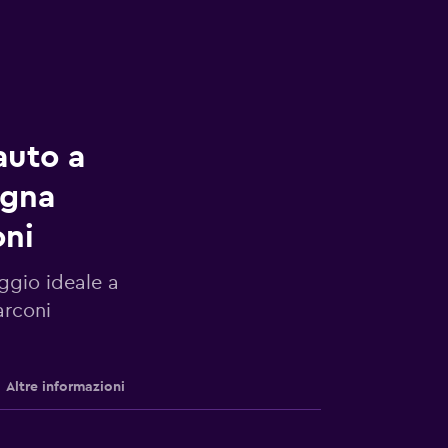
auto a
ogna
oni
eggio ideale a
arconi
Altre informazioni