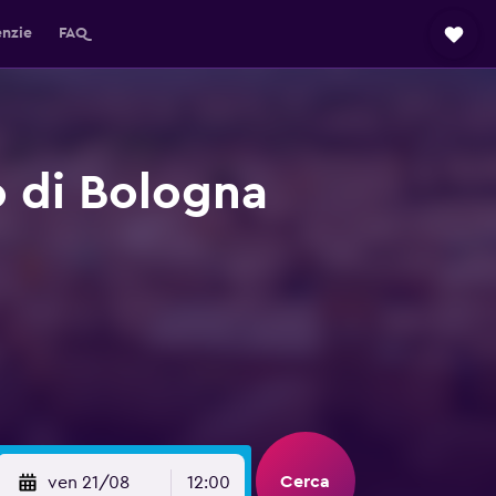
enzie
FAQ
o di Bologna
Cerca
ven 21/08
12:00