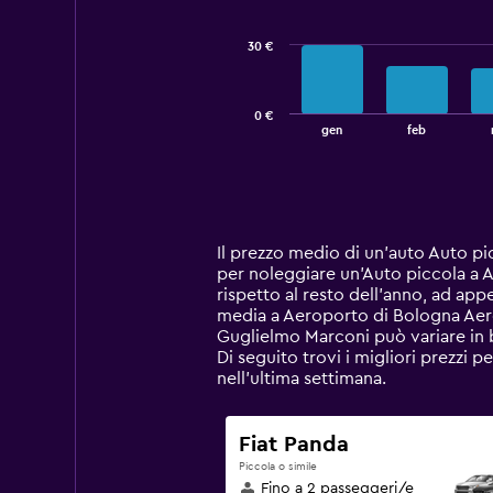
series.
30 €
The
chart
has
0 €
1
End
gen
feb
of
X
interactive
axis
chart
displaying
categories.
Range:
14
Il prezzo medio di un'auto Auto p
categories.
per noleggiare un'Auto piccola a
The
rispetto al resto dell'anno, ad ap
chart
media a Aeroporto di Bologna Aer
has
Guglielmo Marconi può variare in ba
1
Di seguito trovi i migliori prezz
Y
nell'ultima settimana.
axis
displaying
values.
Fiat Panda
Range:
Piccola o simile
0
Fino a 2 passeggeri/e