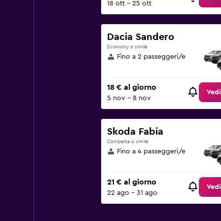
18 ott - 25 ott
Dacia Sandero
Economy o simile
Fino a 2 passeggeri/e
18 € al giorno
Vedi
5 nov - 8 nov
Skoda Fabia
Compatta o simile
Fino a 4 passeggeri/e
21 € al giorno
Vedi
22 ago - 31 ago