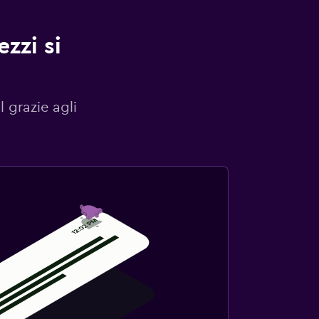
zzi si
l grazie agli