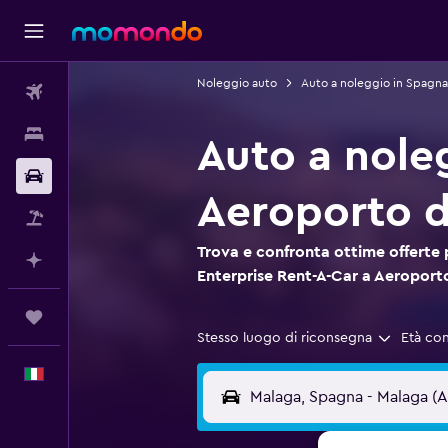
Noleggio auto
Auto a noleggio in Spagna
Voli
Soggiorni
Auto a nole
Noleggio auto
Aeroporto d
Pacchetti vacanze
Trova e confronta ottime offerte 
Fai piani con l'AI
Enterprise Rent-A-Car a Aeroport
Trips
Stesso luogo di riconsegna
Età co
Italiano