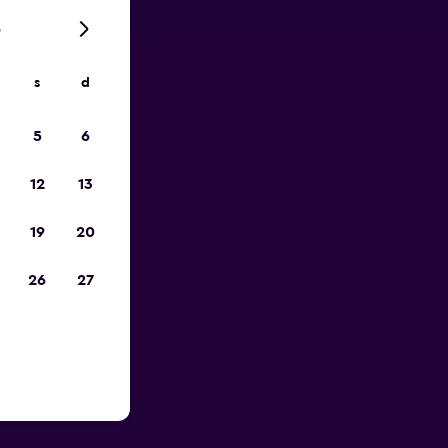
6
s
d
io
5
6
12
13
19
20
26
27
r in zona