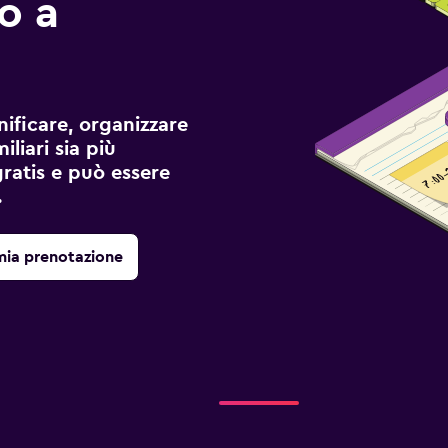
io a
ificare, organizzare
liari sia più
gratis e può essere
.
mia prenotazione