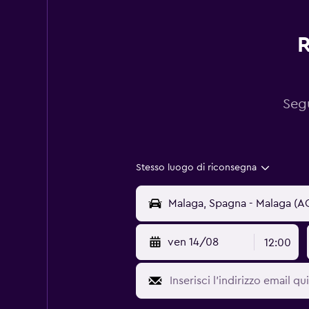
R
Segu
Stesso luogo di riconsegna
ven 14/08
12:00