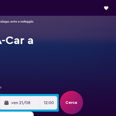
alaga: auto a noleggio
A-Car a
r
Cerca
ven 21/08
12:00