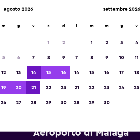
agosto 2026
settembre 202
m
g
v
s
d
l
m
m
g
v
Vincitrice del premio Migliore App di Viagg
d'Europa 2023
1
2
1
2
3
4
5
6
7
8
9
7
8
9
10
11
12
13
14
15
16
14
15
16
17
18
19
20
21
22
23
21
22
23
24
25
26
27
28
29
30
28
29
30
onoleggi Enterprise Rent-A-Ca
Aeroporto di Malaga