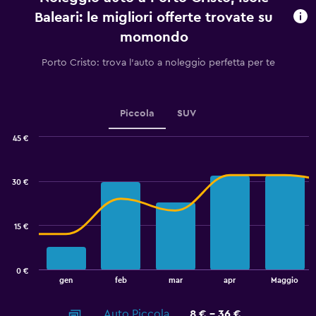
chart
Baleari: le migliori offerte trovate su
has
momondo
1
Y
Porto Cristo: trova l'auto a noleggio perfetta per te
axis
displaying
values.
Range:
Piccola
SUV
0
to
45 €
36.
Combination
Chart
graphic.
chart
with
30 €
2
data
series.
15 €
The
chart
has
0 €
1
End
gen
feb
mar
apr
Maggio
of
X
interactive
axis
chart
Auto Piccola
8 € - 36 €
displaying