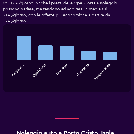
soli 13 €/giorno. Anche i prezzi delle Opel Corsa a noleggio
possono variare, ma tendono ad aggirarsi in media sui
31 €/giorno, con le offerte più economiche a partire da
15 €/giorno.
Bar
Chart
graphic.
chart
with
5
bars.
Peugeot …
Opel Corsa
Seat Ibiza
Fiat Panda
Peugeot 2008
The
chart
End
of
has
interactive
1
chart
X
axis
displaying
categories.
Range:
5
categories.
Noleggio auto a Porto Cristo, Isole
The