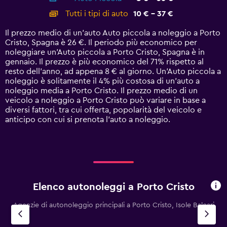
categories.
Tutti i tipi di auto
10 € - 37 €
Range:
14
Il prezzo medio di un'auto Auto piccola a noleggio a Porto
categories.
Cristo, Spagna è 26 €. Il periodo più economico per
The
noleggiare un'Auto piccola a Porto Cristo, Spagna è in
chart
gennaio. Il prezzo è più economico del 71% rispetto al
has
resto dell'anno, ad appena 8 € al giorno. Un'Auto piccola a
1
noleggio è solitamente il 4% più costosa di un'auto a
Y
noleggio media a Porto Cristo. Il prezzo medio di un
axis
veicolo a noleggio a Porto Cristo può variare in base a
displaying
diversi fattori, tra cui offerta, popolarità del veicolo e
values.
anticipo con cui si prenota l'auto a noleggio.
Range:
0
to
45.
Elenco autonoleggi a Porto Cristo
Agenzie di autonoleggio principali a Porto Cristo, Isole Baleari