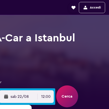
Accedi
-Car a Istanbul
r
Cerca
sab 22/08
12:00