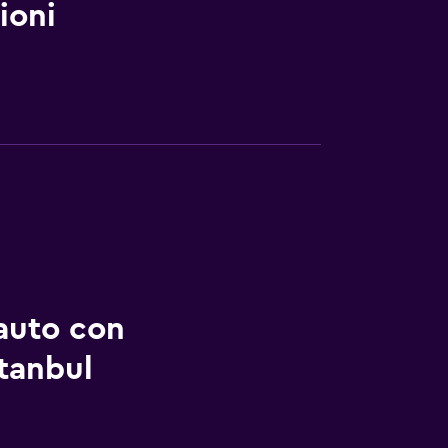
ioni
auto con
stanbul