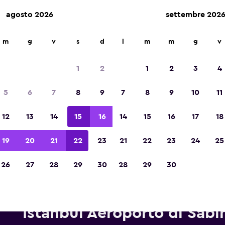
agosto 2026
settembre 202
m
g
v
s
d
l
m
m
g
v
Vincitrice del premio Migliore App di Viagg
d'Europa 2023
1
2
1
2
3
4
5
6
7
8
9
7
8
9
10
11
12
13
14
15
16
14
15
16
17
18
19
20
21
22
23
21
22
23
24
25
26
27
28
29
30
28
29
30
onoleggi Enterprise Rent-A-Ca
Istanbul Aeroporto di Sabi