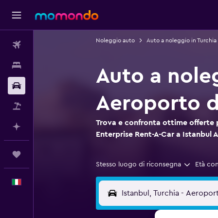
Noleggio auto
Auto a noleggio in Turchia
Voli
Soggiorni
Auto a nole
Noleggio auto
Aeroporto d
Pacchetti vacanze
Trova e confronta ottime offerte 
Fai piani con l'AI
Enterprise Rent-A-Car a Istanbul 
Trips
Stesso luogo di riconsegna
Età co
Italiano