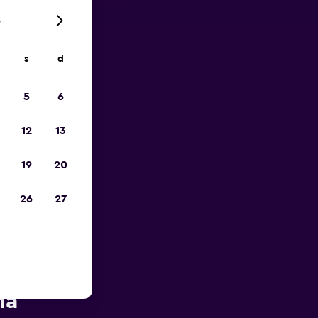
6
s
d
io
5
6
12
13
19
20
26
27
r in zona
ha