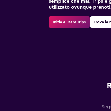
semplice che mai. Trips è 
utilizzato ovunque prenoti
Inizia a usare Trips
Trova la 
R
Segu