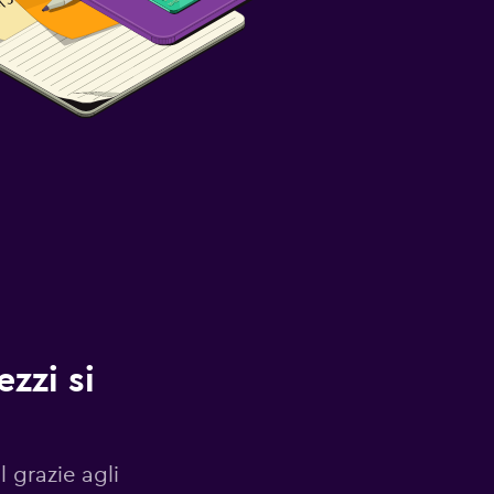
zzi si
l grazie agli