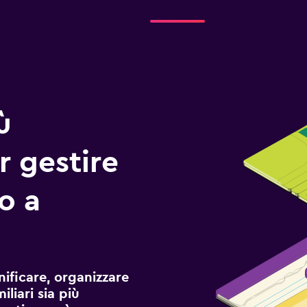
ù
r gestire
io a
ificare, organizzare
liari sia più