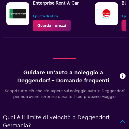
Enterprise Rent-A-Car
BU
1 punto di ritiro
1 pun
Guarda i prezzi
G
Guidare un'auto a noleggio a
Deggendorf - Domande frequenti
Scopri tutto ciò che c'è sapere sul noleggio auto in Deggendorf
per non avere sorprese durante il tuo prossimo viaggio
Qual è il limite di velocità a Deggendorf,
Germania?