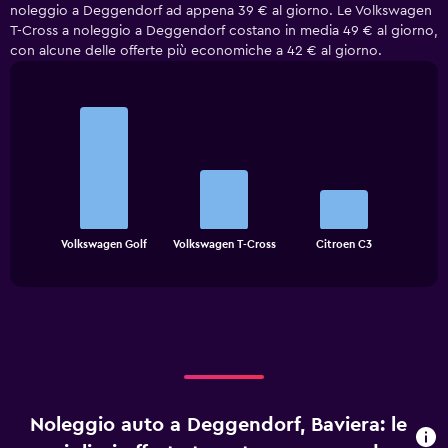
noleggio a Deggendorf ad appena 39 € al giorno. Le Volkswagen
T-Cross a noleggio a Deggendorf costano in media 49 € al giorno,
con alcune delle offerte più economiche a 42 € al giorno.
Bar
Chart
graphic.
chart
with
3
bars.
The
chart
End
Volkswagen Golf
Volkswagen T-Cross
Citroen C3
of
has
interactive
1
chart
X
axis
displaying
categories.
Range:
3
categories.
Noleggio auto a Deggendorf, Baviera: le
The
chart