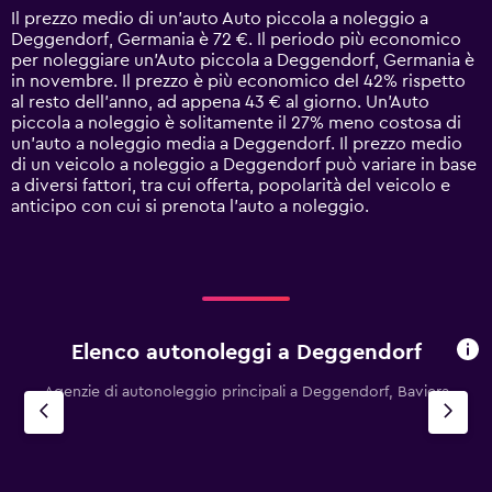
14
Il prezzo medio di un'auto Auto piccola a noleggio a
categories.
Deggendorf, Germania è 72 €. Il periodo più economico
The
per noleggiare un'Auto piccola a Deggendorf, Germania è
chart
in novembre. Il prezzo è più economico del 42% rispetto
has
al resto dell'anno, ad appena 43 € al giorno. Un'Auto
1
piccola a noleggio è solitamente il 27% meno costosa di
Y
un'auto a noleggio media a Deggendorf. Il prezzo medio
axis
di un veicolo a noleggio a Deggendorf può variare in base
displaying
a diversi fattori, tra cui offerta, popolarità del veicolo e
values.
anticipo con cui si prenota l'auto a noleggio.
Range:
0
to
240.
Elenco autonoleggi a Deggendorf
Agenzie di autonoleggio principali a Deggendorf, Baviera