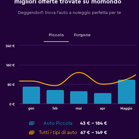
migliori offerte trovate su momondo
has
1
Deggendorf: trova l'auto a noleggio perfetta per te
Y
axis
displaying
values.
Piccola
Furgone
Range:
0
240 €
Combination
to
Chart
graphic.
chart
60.
with
160 €
2
data
series.
80 €
The
chart
has
0 €
1
End
gen
feb
mar
apr
Maggio
of
X
interactive
axis
chart
Auto Piccola
43 € - 184 €
displaying
categories.
Tutti i tipi di auto
67 € - 149 €
Range: