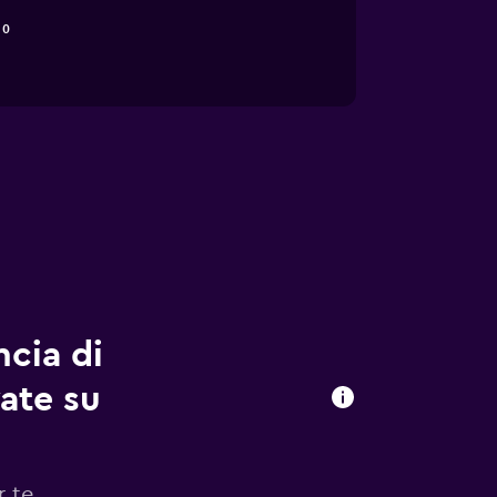
0
ncia di
vate su
r te