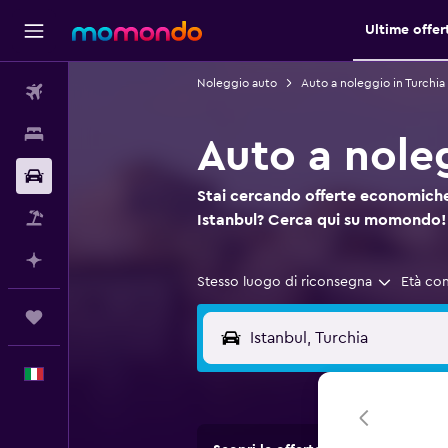
Ultime offer
Noleggio auto
Auto a noleggio in Turchia
Voli
Soggiorni
Auto a noleg
Noleggio auto
Stai cercando offerte economiche
Pacchetti vacanze
Istanbul? Cerca qui su momondo!
Fai piani con l'AI
Stesso luogo di riconsegna
Età co
Trips
Italiano