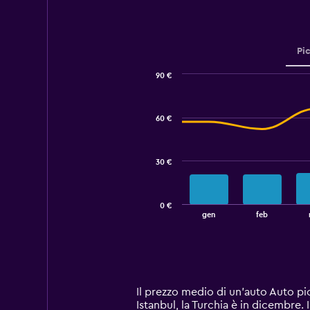
Pi
90 €
Combination
Chart
graphic.
chart
with
60 €
2
data
series.
30 €
The
chart
has
0 €
1
End
gen
feb
of
X
interactive
axis
chart
displaying
categories.
Range:
14
Il prezzo medio di un'auto Auto pi
categories.
Istanbul, la Turchia è in dicembre.