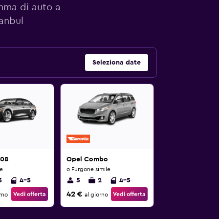
amma di auto a
tanbul
Seleziona date
408
Opel Combo
le
o Furgone simile
5
4-5
5
2
4-5
42 €
Vedi offerta
Vedi offerta
rno
al giorno