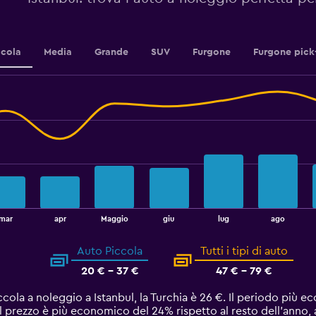
ccola
Media
Grande
SUV
Furgone
Furgone pick
mar
apr
Maggio
giu
lug
ago
Auto Piccola
Tutti i tipi di auto
20 € - 37 €
47 € - 79 €
ccola a noleggio a Istanbul, la Turchia è 26 €. Il periodo più
 Il prezzo è più economico del 24% rispetto al resto dell'anno