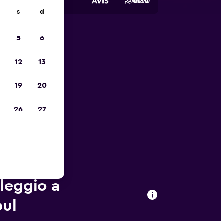
s
d
5
6
io
12
13
19
20
26
27
oleggio a
bul