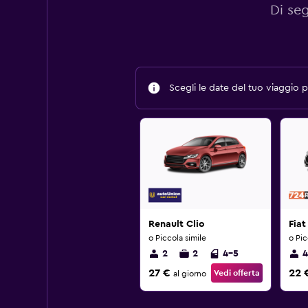
Di se
Scegli le date del tuo viaggio pe
Renault Clio
Fiat
o Piccola simile
o Pic
2
2
4-5
4
27 €
22 
Vedi offerta
al giorno