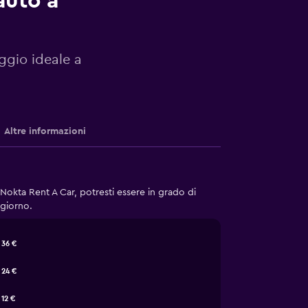
auto a
eggio ideale a
Altre informazioni
okta Rent A Car, potresti essere in grado di
 giorno.
36 €
24 €
12 €