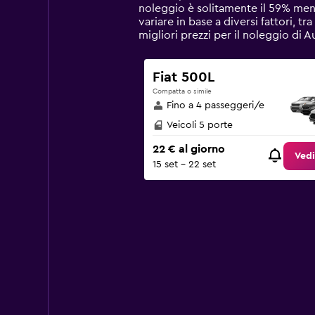
The
noleggio è solitamente il 59% meno
chart
variare in base a diversi fattori, tr
has
migliori prezzi per il noleggio di 
1
Y
axis
Fiat 500L
displaying
Compatta o simile
values.
Fino a 4 passeggeri/e
Range:
0
Veicoli 5 porte
to
22 € al giorno
90.
Vedi
15 set - 22 set