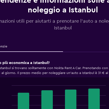
endenze e informazioni sulle 
noleggio a Istanbul
mazioni utili per aiutarti a prenotare l'auto a nol
Istanbul
nzie
io più economica a Istanbul?
tanbul si trovano solitamente con Nokta Rent A Car. Prenotando con N
al giorno. Il prezzo medio per noleggiare un'auto a Istanbul è 31 € al
Bar
Chart
graphic.
chart
with
4
bars.