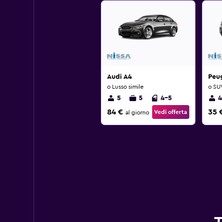
Audi A4
Peu
o Lusso simile
o SUV
5
5
4-5
4
84 €
35 
Vedi offerta
al giorno