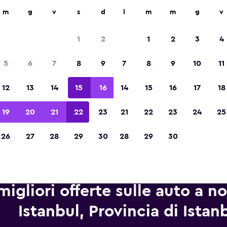
leggio auto in oltre 70.000 località con momondo.
m
g
v
s
d
l
m
m
g
v
1
2
1
2
3
4
Vincitrice del premio Migliore App di Viagg
5
6
7
8
9
7
8
9
10
11
d'Europa 2023
12
13
14
15
16
14
15
16
17
18
19
20
21
22
23
21
22
23
24
25
26
27
28
29
30
28
29
30
migliori offerte sulle auto a n
Istanbul, Provincia di Istan