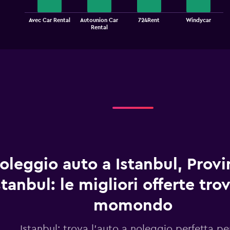
The
Avec Car Rental
Autounion Car
724Rent
Windycar
chart
End
Rental
of
has
interactive
1
chart
X
axis
displaying
categories.
Range:
4
categories.
The
chart
has
1
oleggio auto a Istanbul, Provi
Y
axis
displaying
stanbul: le migliori offerte tro
values.
Range:
momondo
0
to
Istanbul: trova l'auto a noleggio perfetta pe
36.