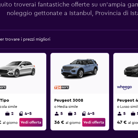
guito troverai fantastiche offerte su un'ampia g
noleggio gettonate a Istanbul, Provincia di Is
r trovare i prezzi migliori
 Tipo
Peugeot 3008
Peugeot 
cola simile
o Media simile
o Lusso simi
2
4-5
5
3
4-5
5
€
36 €
47 €
Vedi offerta
Vedi offerta
al giorno
al giorno
al gio