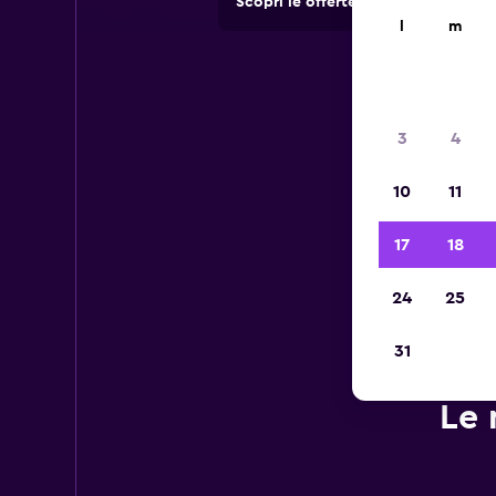
Scopri le offerte di agenzie di no
l
m
3
4
10
11
17
18
24
25
31
Le 