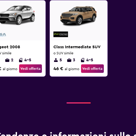
geot 2008
Class Intermediate SUV
 simile
o SUV simile
2
4-5
5
3
4-5
€
46 €
Vedi offerta
Vedi offerta
al giorno
al giorno