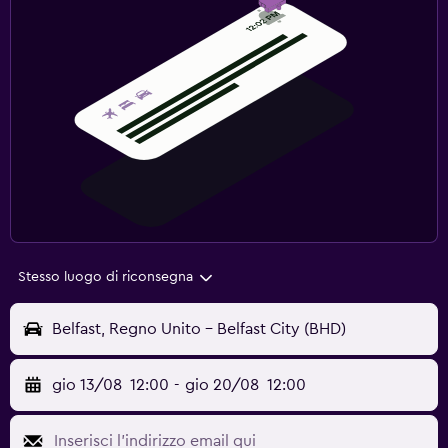
Stesso luogo di riconsegna
Belfast, Regno Unito - Belfast City (BHD)
gio 13/08
12:00
-
gio 20/08
12:00