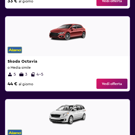
33 €
Vedi offerta
al giorno
Skoda Octavia
o Media simile
5
3
4-5
44 €
Vedi offerta
al giorno