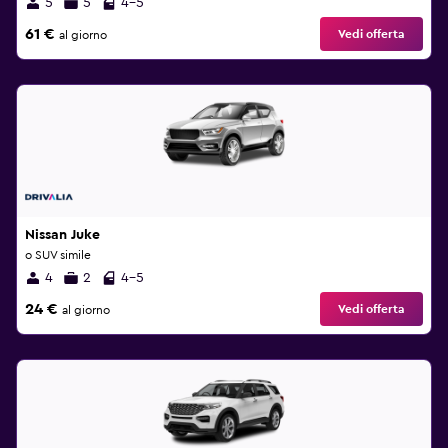
5
5
4-5
61 €
Vedi offerta
al giorno
Nissan Juke
o SUV simile
4
2
4-5
24 €
Vedi offerta
al giorno