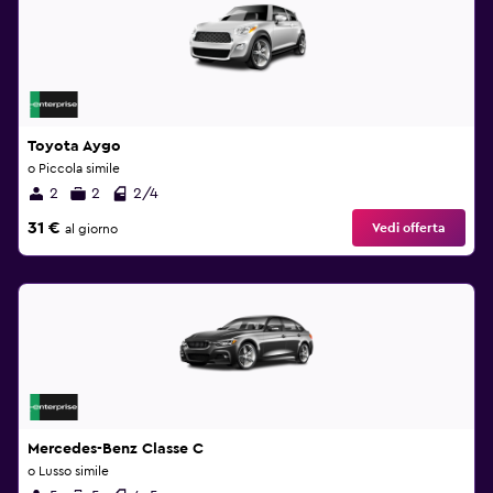
Toyota Aygo
o Piccola simile
2
2
2/4
31 €
Vedi offerta
al giorno
Mercedes-Benz Classe C
o Lusso simile