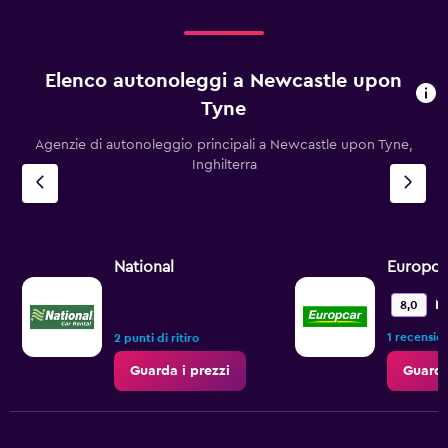
Elenco autonoleggi a Newcastle upon
Tyne
Agenzie di autonoleggio principali a Newcastle upon Tyne,
Inghilterra
National
Europca
M
8,0
1 recensio
2 punti di ritiro
Guarda i prezzi
Guarda