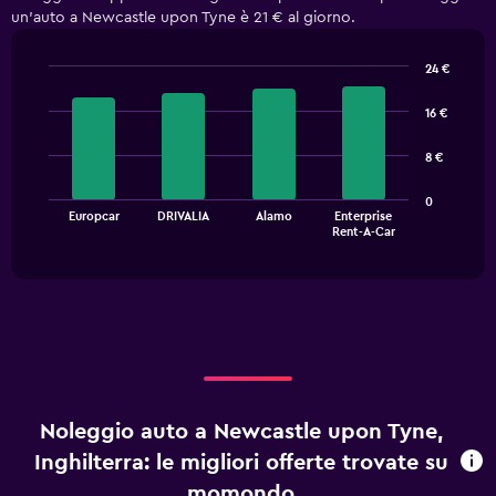
un'auto a Newcastle upon Tyne è 21 € al giorno.
24 €
Bar
Chart
graphic.
chart
16 €
with
4
8 €
bars.
The
0
Europcar
DRIVALIA
Alamo
Enterprise
chart
End
Rent-A-Car
of
has
interactive
1
chart
X
axis
displaying
categories.
Range:
4
categories.
Noleggio auto a Newcastle upon Tyne,
The
chart
Inghilterra: le migliori offerte trovate su
has
momondo