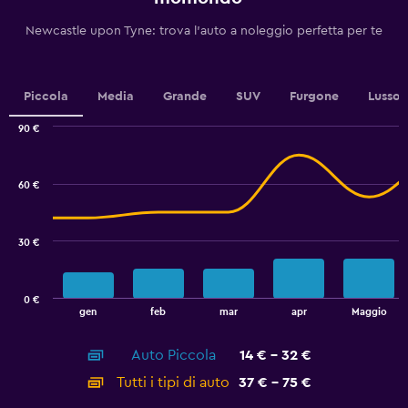
1
Y
Newcastle upon Tyne: trova l'auto a noleggio perfetta per te
axis
displaying
values.
Range:
Piccola
Media
Grande
SUV
Furgone
Lusso
0
to
90 €
24.
Combination
Chart
graphic.
chart
with
60 €
2
data
series.
30 €
The
chart
has
0 €
1
End
gen
feb
mar
apr
Maggio
of
X
interactive
axis
chart
Auto Piccola
14 € - 32 €
displaying
categories.
Tutti i tipi di auto
37 € - 75 €
Range: