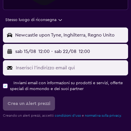
Stesso luogo di riconsegna
Newcastle upon Tyne, Inghilterra, Regno Unito
sab 15/08
12:00
-
sab 22/08
12:00
Inviami email con informazioni su prodotti e servizi, offerte
speciali di momondo e dei suoi partner
Crea un Alert prezzi
Creando un alert prezzi, accetti
condizioni d'uso
e
normativa sulla privacy.