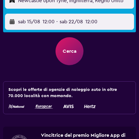
Newcastle upon Tyne, Inghilterra, Regno Unito
sab 15/08
12:00
-
sab 22/08
12:00
Cerca
Scopri le offerte di agenzie di noleggio auto in oltre
70.000 località con momondo.
Vincitrice del premio Migliore App di