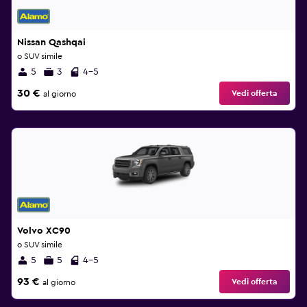
Nissan Qashqai
o SUV simile
5
3
4-5
30 €
Vedi offerta
al giorno
Volvo XC90
o SUV simile
5
5
4-5
93 €
Vedi offerta
al giorno