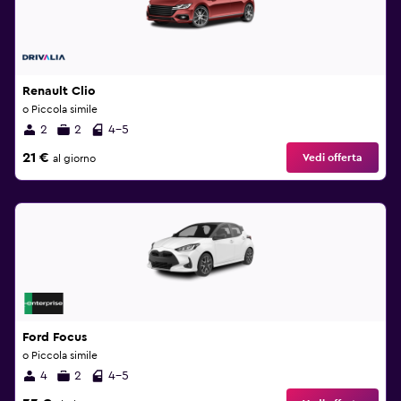
Renault Clio
o Piccola simile
2
2
4-5
21 €
Vedi offerta
al giorno
Ford Focus
o Piccola simile
4
2
4-5