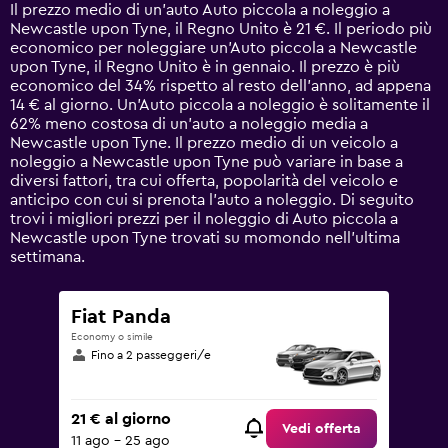
14
Il prezzo medio di un'auto Auto piccola a noleggio a
categories.
Newcastle upon Tyne, il Regno Unito è 21 €. Il periodo più
The
economico per noleggiare un'Auto piccola a Newcastle
chart
upon Tyne, il Regno Unito è in gennaio. Il prezzo è più
has
economico del 34% rispetto al resto dell'anno, ad appena
1
14 € al giorno. Un'Auto piccola a noleggio è solitamente il
Y
62% meno costosa di un'auto a noleggio media a
axis
Newcastle upon Tyne. Il prezzo medio di un veicolo a
displaying
noleggio a Newcastle upon Tyne può variare in base a
values.
diversi fattori, tra cui offerta, popolarità del veicolo e
Range:
anticipo con cui si prenota l'auto a noleggio. Di seguito
0
trovi i migliori prezzi per il noleggio di Auto piccola a
to
Newcastle upon Tyne trovati su momondo nell'ultima
90.
settimana.
Fiat Panda
Economy o simile
Fino a 2 passeggeri/e
21 € al giorno
Vedi offerta
11 ago - 25 ago