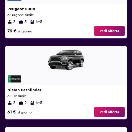
Peugeot 5008
o Furgone simile
5
3
4-5
79 €
Vedi offerta
al giorno
Nissan Pathfinder
o SUV simile
5
2
4-5
61 €
Vedi offerta
al giorno