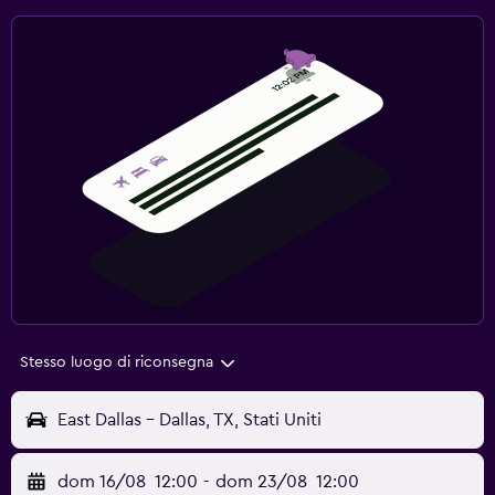
Stesso luogo di riconsegna
East Dallas - Dallas, TX, Stati Uniti
dom 16/08
12:00
-
dom 23/08
12:00