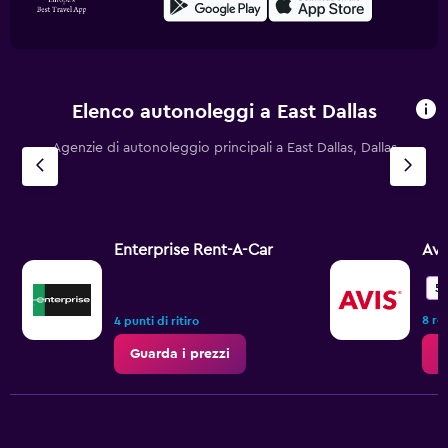
Elenco autonoleggi a East Dallas
Agenzie di autonoleggio principali a East Dallas, Dallas
Enterprise Rent-A-Car
Avi
5,
8 re
4 punti di ritiro
Guarda i prezzi
G