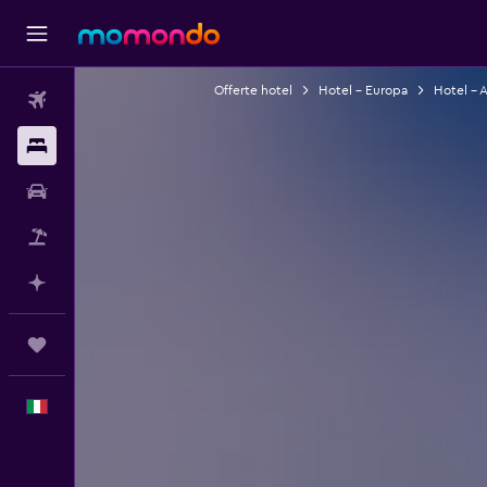
Offerte hotel
Hotel - Europa
Hotel - A
Voli
Soggiorni
Noleggio auto
Pacchetti vacanze
Fai piani con l'AI
Trips
Italiano