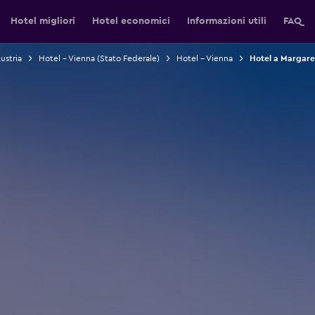
Hotel migliori
Hotel economici
Informazioni utili
FAQ
ustria
Hotel - Vienna (Stato Federale)
Hotel - Vienna
Hotel a Margare