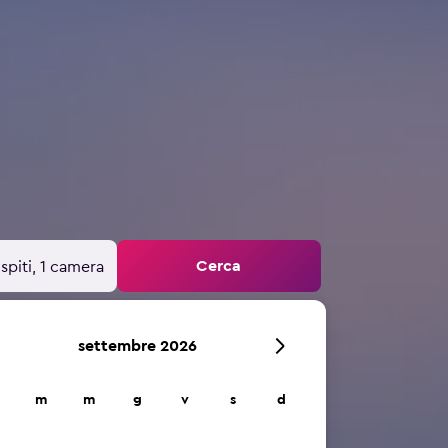
Cerca
spiti, 1 camera
settembre 2026
m
m
g
v
s
d