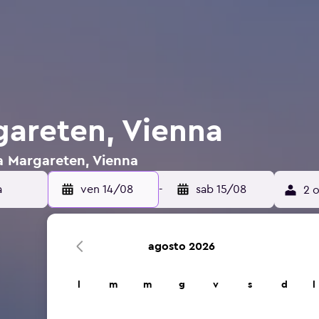
gareten, Vienna
 a Margareten, Vienna
a
ven 14/08
-
sab 15/08
2 o
agosto 2026
l
m
m
g
v
s
d
l