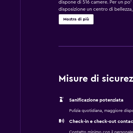
dispone di 516 camere. Per un po' d
disposizione un centro di bellezza,
minibar e bagno privato. Hanno inolt
Mostra di più
Misure di sicurez
Sanificazione potenziata
Pulizia quotidiana, maggiore dispon
Check-in e check-out contac
Contatto minimo con il personale de