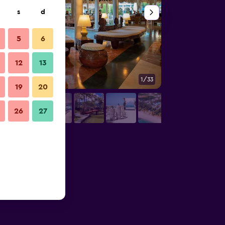
s
d
5
6
12
13
1/33
Altro
19
20
26
27
Dorada