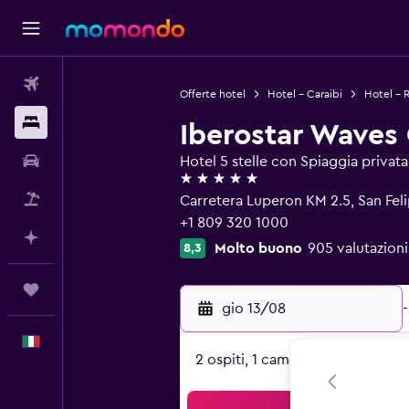
Voli
Offerte hotel
Hotel - Caraibi
Hotel - 
Soggiorni
Iberostar Waves
Noleggio auto
Hotel 5 stelle con Spiaggia privata
5 stelle
Pacchetti vacanze
Carretera Luperon KM 2.5, San Fel
+1 809 320 1000
Fai piani con l'AI
Molto buono
905 valutazioni
8,3
Trips
gio 13/08
-
Italiano
2 ospiti, 1 camera