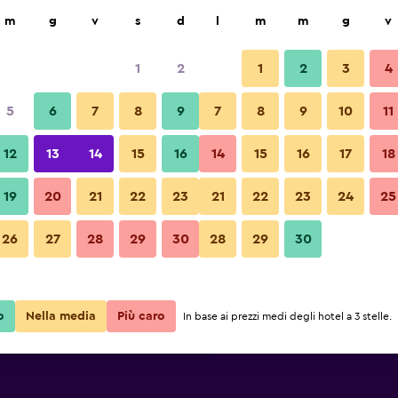
ca
m
g
v
s
d
l
m
m
g
v
1
2
1
2
3
4
te più conveniente
5
6
7
8
9
7
8
9
10
11
Ingresso
e
Totale notte
12
13
14
15
16
14
15
16
17
18
112 €
Visualizza offerta
19
20
21
22
23
21
22
23
24
25
26
27
28
29
30
28
29
30
130 €
Visualizza offerta
Foto di Iberostar Waves Costa 
131 €
Visualizza offerta
o
Nella media
Più caro
In base ai prezzi medi degli hotel a 3 stelle.
s Costa Dorada