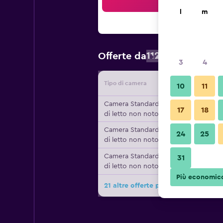
Cer
l
m
112 €
Offerte da
/
Prezzo a not
3
4
Tipo di camera
Fornitor
10
11
Camera Standard, Tipo
17
18
di letto non noto
Camera Standard, Tipo
24
25
di letto non noto
Camera Standard, Tipo
31
di letto non noto
Più economic
21 altre offerte per Iberostar Wave