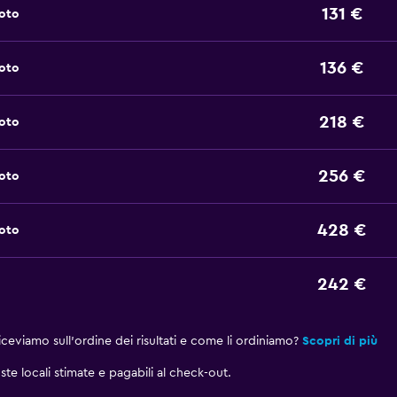
131 €
noto
136 €
noto
218 €
noto
256 €
noto
428 €
noto
242 €
eviamo sull'ordine dei risultati e come li ordiniamo?
Scopri di più
ste locali stimate e pagabili al check-out.