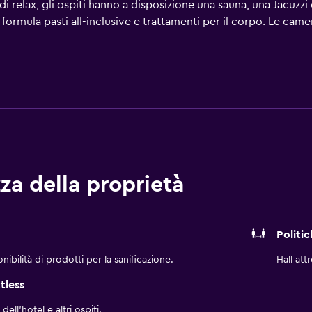
i relax, gli ospiti hanno a disposizione una sauna, una Jacuzzi 
 formula pasti all-inclusive e trattamenti per il corpo. Le came
re un ventilatore a soffitto, canali via cavo/satellitari e un a
za della proprietà
Politi
ibilità di prodotti per la sanificazione.
Hall att
tless
ll'hotel e altri ospiti.