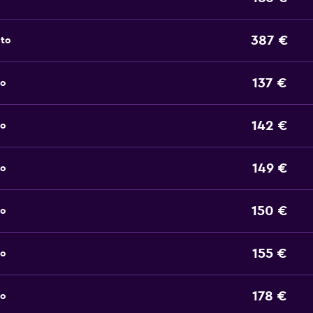
387 €
oto
137 €
to
142 €
to
149 €
to
150 €
to
155 €
to
178 €
to