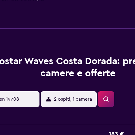
ostar Waves Costa Dorada: pre
camere e offerte
en 14/08
2 ospiti, 1 camera
183 €