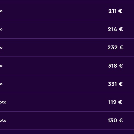
211 €
to
214 €
to
232 €
to
318 €
to
331 €
to
112 €
noto
130 €
noto