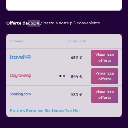
Offerte da
652 €
/
Prezzo a notte più conveniente
Fornitore
Totale notte
Visualizza
652 €
offerta
Visualizza
844 €
offerta
Visualizza
933 €
offerta
9 altre offerte per Six Senses Yao Noi