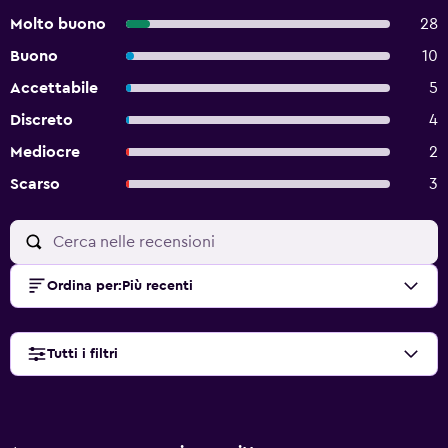
Molto buono
28
Buono
10
Accettabile
5
Discreto
4
Mediocre
2
Scarso
3
Ordina per
:
Più recenti
Tutti i filtri