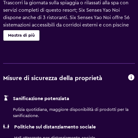
Trascorri la giornata sulla spiaggia o rilassati alla spa con
servizi completi di questo resort; Six Senses Yao Noi
dispone anche di 3 ristoranti. Six Senses Yao Noi offre 56
sistemazioni accessibili da corridoi esterni e con piscine
private e lettore DVD. Le sistemazioni offrono sala da
Mostra di più
pranzo indipendente e includono letti canapè. I letti sono
preparati con biancheria da letto di alta qualità. È
disponibile un'ampia scelta di cuscini. La TV a schermo
piatto da 32 pollici con canali premium via satellite. Gli
ospiti possono usufruire dei seguenti servizi in camera:
macchina per caffè espresso e minibar. I bagni
Misure di sicurezza della proprietà
comprendono vasca e doccia separate con soffione a
pioggia, accappatoi, pantofole e set di cortesia firmati.
Sanificazione potenziata
Questo resort di Koh Yao offre accesso wireless a Internet
gratuito. Le dotazioni business comprendono scrivania,
Pulizia quotidiana, maggiore disponibilità di prodotti per la
sedia da scrivania e telefono. Le camere sono provviste di
sanificazione.
cassaforte (adatta a contenere un laptop) e acqua
Politiche sul distanziamento sociale
minerale gratuita. Su richiesta sono disponibili servizio
massaggi in camera e ferro/asse da stiro. Couverture