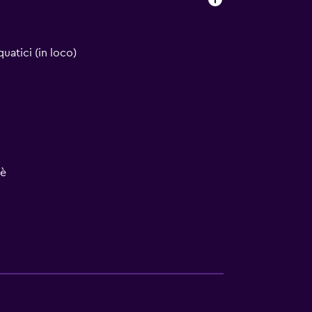
uatici (in loco)
fè