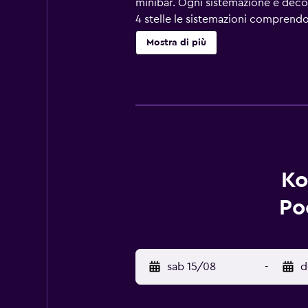
minibar. Ogni sistemazione è decora
4 stelle le sistemazioni comprend
pioggia, set di cortesia gratuiti e
Mostra di più
gratuita. Inoltre disponibili: scriv
vengono eseguite tutti i giorni; in
per bambini. Le attività ricreative
Ko
Po
sab 15/08
-
d