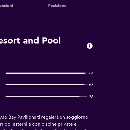
ensioni
Posizione
esort and Pool
9,8
9,7
9,1
Koyao Bay Pavilions ti regalerà un soggiorno
rridoi esterni e con piscine private e