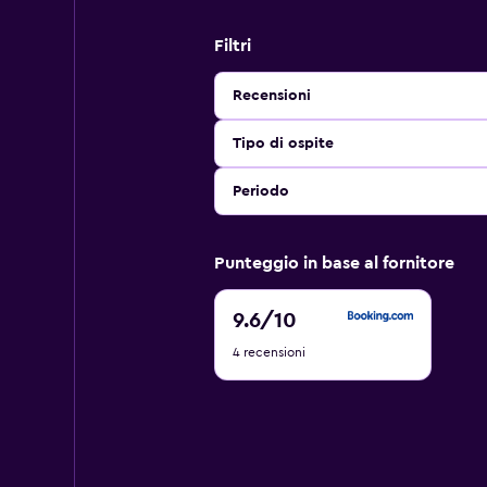
Filtri
Recensioni
Tipo di ospite
Periodo
Punteggio in base al fornitore
9.6
9.6
/10
di
4 recensioni
10