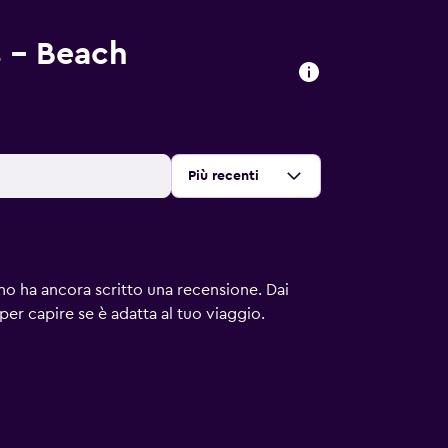
s - Beach
Ordina per
:
Più recenti
uno ha ancora scritto una recensione. Dai
 per capire se è adatta al tuo viaggio.