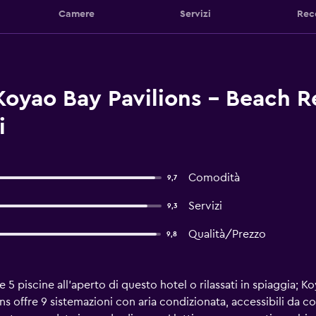
Camere
Servizi
Rec
Koyao Bay Pavilions - Beach R
i
Comodità
9,7
Servizi
9,3
Qualità/Prezzo
9,8
le 5 piscine all'aperto di questo hotel o rilassati in spiaggia; 
s offre 9 sistemazioni con aria condizionata, accessibili da co