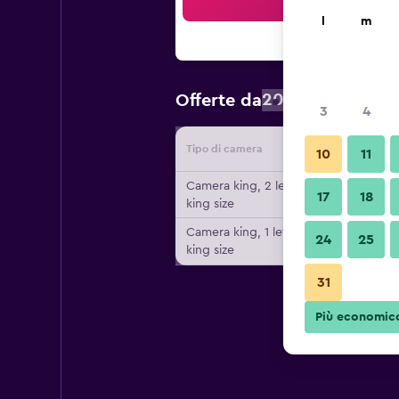
Cer
l
m
200 €
Offerte da
/
Prezzo a no
3
4
Tipo di camera
Fornitor
10
11
Camera king, 2 letti
17
18
king size
Camera king, 1 letto
24
25
king size
31
Più economic