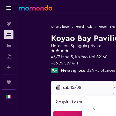
Voli
Offerte hotel
Hotel - Asia
Hotel - Thai
Soggiorni
Koyao Bay Pavili
Noleggio auto
Hotel con Spiaggia privata
4 stelle
Pacchetti vacanze
46/7 Moo 5, Ko Yao Noi 82160
+66 76 597 441
Fai piani con l'AI
Meraviglioso
324 valutazioni 
9,6
Trips
sab 15/08
-
Italiano
2 ospiti, 1 camera