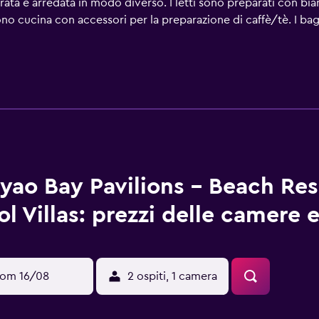
ta e arredata in modo diverso. I letti sono preparati con bianch
ono cucina con accessori per la preparazione di caffè/tè. I 
 asciugacapelli. Durante il tuo soggiorno puoi navigare su Inter
ania e cassaforte. Le camere sono provviste di acqua minerale gra
oltre, è possibile richiedere servizio massaggi in camera. Sono 
 elencate di seguito sono disponibili in loco o nelle vicinanze
yao Bay Pavilions - Beach Res
ol Villas: prezzi delle camere e
om 16/08
2 ospiti, 1 camera