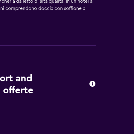
eria da letto di alta qualità. In un hotel a
bagni comprendono doccia con soffione a
net utilizzando la connessione wireless
tuita e ventilatori portatili. Le pulizie
presenti 5 piscine all'aperto e una piscina
. È possibile che siano a pagamento.
ort and
 offerte