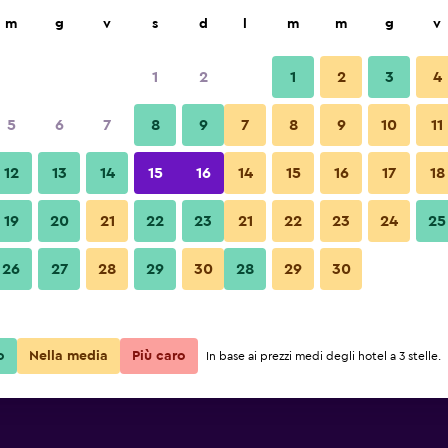
ca
m
g
v
s
d
l
m
m
g
v
1
2
1
2
3
4
tte più conveniente
5
6
7
8
9
7
8
9
10
11
Altro
e
Totale notte
12
13
14
15
16
14
15
16
17
18
200 €
Visualizza offerta
19
20
21
22
23
21
22
23
24
25
Foto di Koyao Bay Pavilions - Be
26
27
28
29
30
28
29
30
268 €
Visualizza offerta
o
Nella media
Più caro
In base ai prezzi medi degli hotel a 3 stelle.