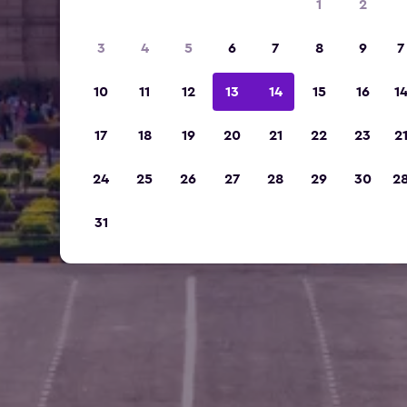
1
2
3
4
5
6
7
8
9
7
10
11
12
13
14
15
16
1
17
18
19
20
21
22
23
2
24
25
26
27
28
29
30
2
31