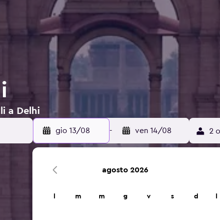
i
li a Delhi
gio 13/08
-
ven 14/08
2 o
agosto 2026
l
m
m
g
v
s
d
l