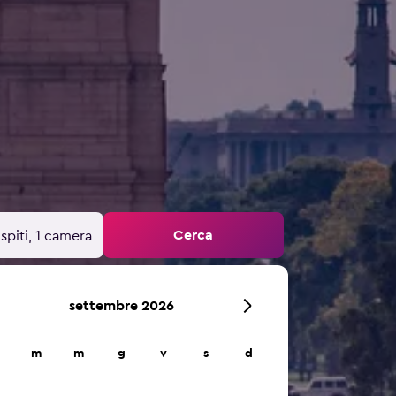
Cerca
spiti, 1 camera
settembre 2026
m
m
g
v
s
d