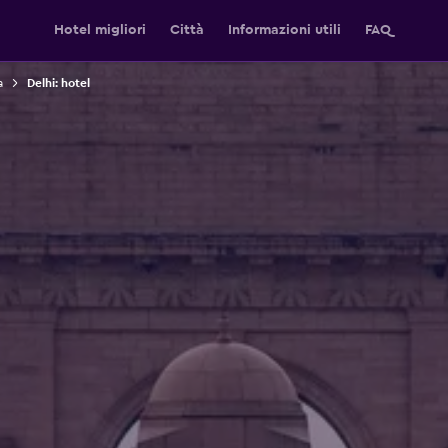
Hotel migliori
Città
Informazioni utili
FAQ
a
Delhi: hotel