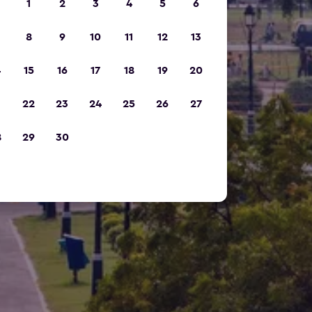
1
2
3
4
5
6
8
9
10
11
12
13
4
15
16
17
18
19
20
1
22
23
24
25
26
27
8
29
30