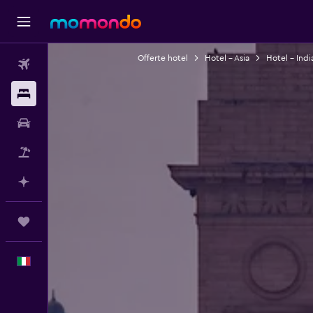
Offerte hotel
Hotel - Asia
Hotel - Indi
Voli
Soggiorni
Noleggio auto
Pacchetti vacanze
Fai piani con l'AI
Trips
Italiano