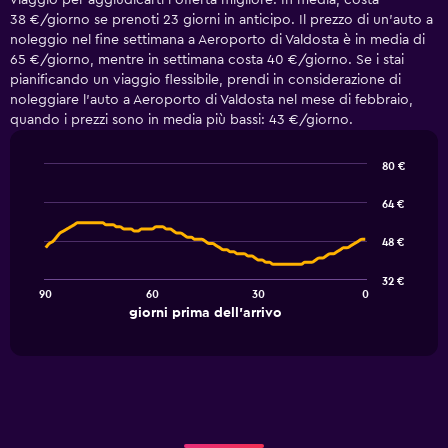
viaggio per aggiudicarti l'offerta migliore. In media, costa
38 €/giorno se prenoti 23 giorni in anticipo. Il prezzo di un'auto a
noleggio nel fine settimana a Aeroporto di Valdosta è in media di
65 €/giorno, mentre in settimana costa 40 €/giorno. Se i stai
pianificando un viaggio flessibile, prendi in considerazione di
noleggiare l'auto a Aeroporto di Valdosta nel mese di febbraio,
quando i prezzi sono in media più bassi: 43 €/giorno.
80 €
Line
Chart
graphic.
chart
64 €
with
91
48 €
data
points.
32 €
90
60
30
0
The
End
giorni prima dell'arrivo
chart
of
interactive
has
chart
1
X
axis
displaying
giorni