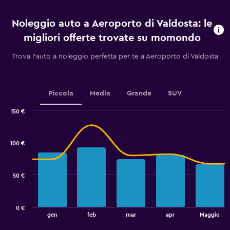
prima
dell'arrivo.
Noleggio auto a Aeroporto di Valdosta: le
Range:
91
migliori offerte trovate su momondo
categories.
The
Trova l'auto a noleggio perfetta per te a Aeroporto di Valdosta
chart
has
1
Y
Piccola
Media
Grande
SUV
axis
displaying
150 €
values.
Combination
Chart
graphic.
chart
Range:
with
32
100 €
2
to
data
80.
series.
50 €
The
chart
has
0 €
1
End
gen
feb
mar
apr
Maggio
of
X
interactive