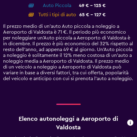
axis
chart
Auto Piccola
49 € - 125 €
displaying
categories.
Tutti i tipi di auto
65 € - 127 €
Range:
14
Il prezzo medio di un'auto Auto piccola a noleggio a
categories.
Aeroporto di Valdosta è 71 €. Il periodo più economico
The
per noleggiare un'Auto piccola a Aeroporto di Valdosta è
chart
in dicembre. Il prezzo è più economico del 32% rispetto al
has
resto dell'anno, ad appena 49 € al giorno. Un'Auto piccola
1
a noleggio è solitamente il 12% meno costosa di un'auto a
Y
noleggio media a Aeroporto di Valdosta. Il prezzo medio
axis
di un veicolo a noleggio a Aeroporto di Valdosta può
displaying
variare in base a diversi fattori, tra cui offerta, popolarità
values.
del veicolo e anticipo con cui si prenota l'auto a noleggio.
Range:
0
to
150.
Elenco autonoleggi a Aeroporto di
Valdosta