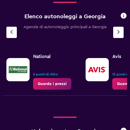
120.
Elenco autonoleggi a Georgia
Agenzie di autonoleggio principali a Georgia
National
Avis
6 punti di ritiro
15 punti di 
Guarda i prezzi
Guarda