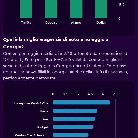
bars.
15 €
The
0
chart
End
Thrifty
Budget
Alamo
Dollar
of
has
interactive
1
chart
X
Qual è la migliore agenzia di auto a noleggio a
axis
Georgia?
displaying
Con un punteggio medio di 6,9/10 ottenuto dalle recensioni di
categories.
124 utenti, Enterprise Rent-A-Car è valutata come la migliore
Range:
società di autonoleggio in Georgia dai nostri utenti. Enterprise
4
Rent-A-Car ha 45 filiali in Georgia, anche nella città di Savannah,
categories.
particolarmente gettonata.
The
chart
has
0
1.5
3
4.5
6
7.5
1
Bar
Chart
Y
graphic.
chart
Enterprise Rent-A-Car
with
axis
Hertz
5
displaying
bars.
values.
Avis
Range:
Budget
The
0
chart
Routes Car & Truck …
End
to