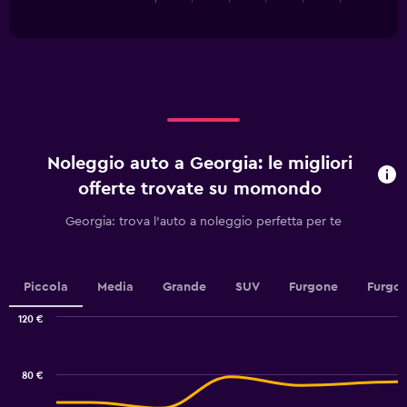
of
has
45.
interactive
1
chart
X
axis
displaying
categories.
Range:
5
categories.
Noleggio auto a Georgia: le migliori
The
chart
offerte trovate su momondo
has
1
Georgia: trova l'auto a noleggio perfetta per te
Y
axis
displaying
values.
Piccola
Media
Grande
SUV
Furgone
Furgon
Range:
0
120 €
Combination
to
Chart
graphic.
chart
75.
with
80 €
2
data