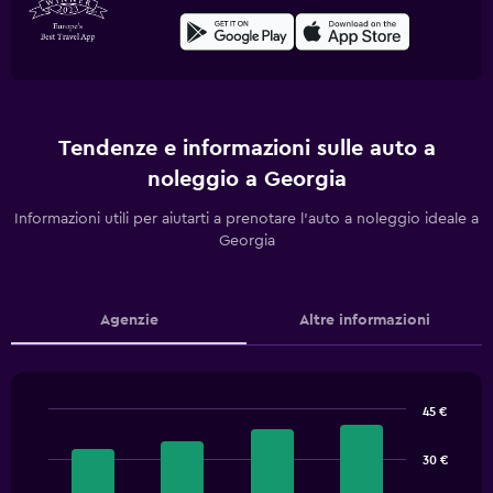
Tendenze e informazioni sulle auto a
noleggio a Georgia
Informazioni utili per aiutarti a prenotare l'auto a noleggio ideale a
Georgia
Agenzie
Altre informazioni
45 €
Bar
Chart
graphic.
chart
30 €
with
4