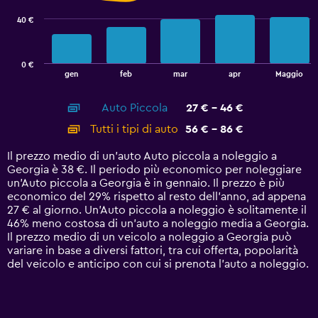
series.
40 €
The
chart
has
0 €
1
End
gen
feb
mar
apr
Maggio
of
X
interactive
axis
chart
Auto Piccola
27 € - 46 €
displaying
categories.
Tutti i tipi di auto
56 € - 86 €
Range:
14
Il prezzo medio di un'auto Auto piccola a noleggio a
categories.
Georgia è 38 €. Il periodo più economico per noleggiare
The
un'Auto piccola a Georgia è in gennaio. Il prezzo è più
chart
economico del 29% rispetto al resto dell'anno, ad appena
has
27 € al giorno. Un'Auto piccola a noleggio è solitamente il
1
46% meno costosa di un'auto a noleggio media a Georgia.
Y
Il prezzo medio di un veicolo a noleggio a Georgia può
axis
variare in base a diversi fattori, tra cui offerta, popolarità
displaying
del veicolo e anticipo con cui si prenota l'auto a noleggio.
values.
Range:
0
to