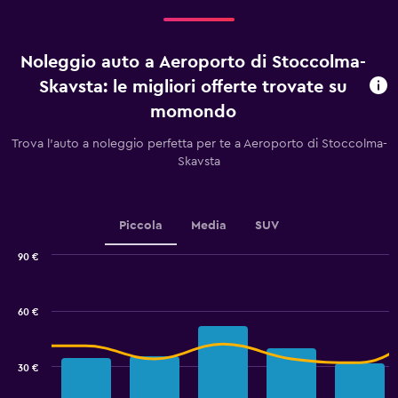
giorni
prima
dell'arrivo.
Noleggio auto a Aeroporto di Stoccolma-
Range:
91
Skavsta: le migliori offerte trovate su
categories.
momondo
The
chart
Trova l'auto a noleggio perfetta per te a Aeroporto di Stoccolma-
has
Skavsta
1
Y
axis
displaying
Piccola
Media
SUV
values.
Range:
90 €
24
Combination
Chart
to
graphic.
chart
48.
with
60 €
2
data
series.
30 €
The
chart