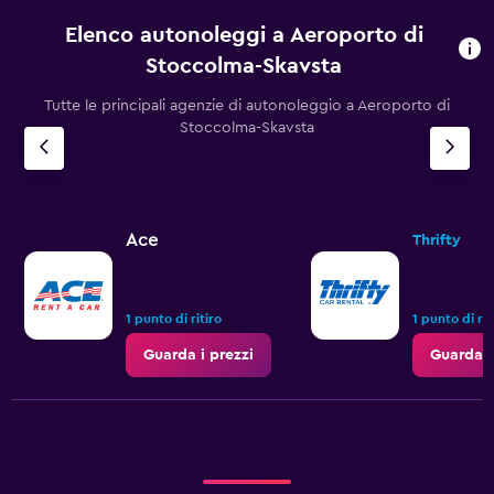
Elenco autonoleggi a Aeroporto di
Stoccolma-Skavsta
Tutte le principali agenzie di autonoleggio a Aeroporto di
Stoccolma-Skavsta
Ace
Thrifty
1 punto di ritiro
1 punto di rit
Guarda i prezzi
Guarda i