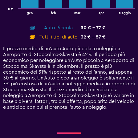
has
0 €
1
End
gen
feb
mar
apr
Maggio
of
X
interactive
axis
chart
Auto Piccola
30 € - 77 €
displaying
categories.
Tutti i tipi di auto
32 € - 57 €
Range:
14
Il prezzo medio di un'auto Auto piccola a noleggio a
categories.
Aeroporto di Stoccolma-Skavsta è 42 €. Il periodo più
The
economico per noleggiare un'Auto piccola a Aeroporto di
chart
Stoccolma-Skavsta è in dicembre. Il prezzo è più
has
economico del 31% rispetto al resto dell'anno, ad appena
1
30 € al giorno. Un'Auto piccola a noleggio è solitamente il
Y
7% più costosa di un'auto a noleggio media a Aeroporto di
axis
Stoccolma-Skavsta. Il prezzo medio di un veicolo a
displaying
noleggio a Aeroporto di Stoccolma-Skavsta può variare in
values.
base a diversi fattori, tra cui offerta, popolarità del veicolo
Range:
e anticipo con cui si prenota l'auto a noleggio.
0
to
90.