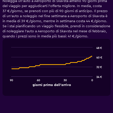
Noleggia un'auto a Aeroporto di Skavsta almeno 90 giorni prima
del viaggio per aggiudicarti l'offerta migliore. In media, costa
37 €/giorno, se prenoti con più di 90 giorni di anticipo. Il prezzo
di un'auto a noleggio nel fine settimana a Aeroporto di Skavsta è
in media di 39 €/giorno, mentre in settimana costa 44 €/giorno.
Se i stai pianificando un viaggio flessibile, prendi in considerazione
di noleggiare l'auto a Aeroporto di Skavsta nel mese di febbraio,
quando i prezzi sono in media più bassi: 41 €/giorno.
48 €
Line
Chart
graphic.
chart
40 €
with
91
32 €
data
points.
24 €
90
60
30
0
The
End
giorni prima dell'arrivo
chart
of
interactive
has
chart
1
X
axis
displaying