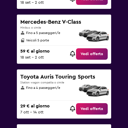
18 set - 2 ott
Mercedes-Benz V-Class
Minibus o simile
Fino a 5 passeggeri/e
Veicoli 5 porte
59 € al giorno
Vedi offerta
18 set - 2 ott
Toyota Auris Touring Sports
Station wagon compatta o simile
Fino a 4 passeggeri/e
29 € al giorno
Vedi offerta
7 ott - 14 ott