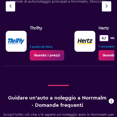
Agenzie di autonoleggio principali a Norrmalm, Stoccolma
Thrifty
Hertz
Mol
8,7
1 recensione
1 punto di ritiro
Guarda i prezzi
Guarda i
Guidare un'auto a noleggio a Norrmalm
- Domande frequenti
Scopri tutto ciò che c'è sapere sul noleggio auto in Norrmalm per