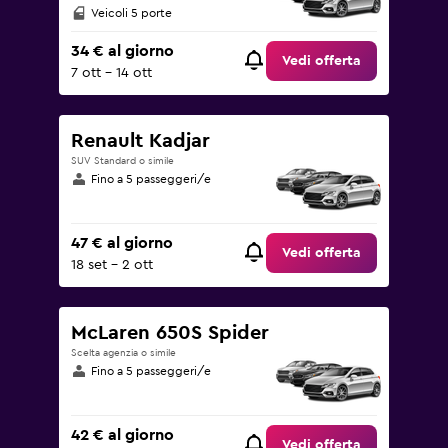
Veicoli 5 porte
34 € al giorno
Vedi offerta
7 ott - 14 ott
Renault Kadjar
SUV Standard o simile
Fino a 5 passeggeri/e
47 € al giorno
Vedi offerta
18 set - 2 ott
McLaren 650S Spider
Scelta agenzia o simile
Fino a 5 passeggeri/e
42 € al giorno
Vedi offerta