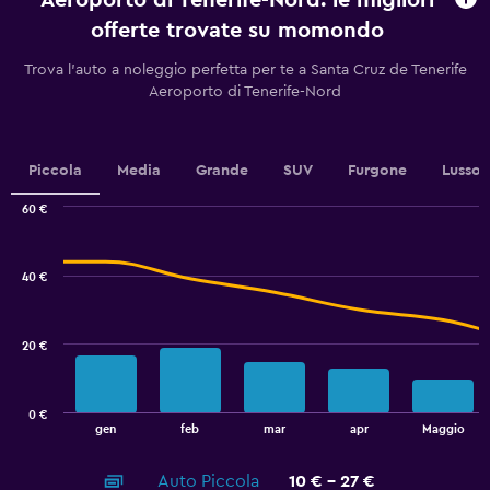
Aeroporto di Tenerife-Nord: le migliori
categories.
offerte trovate su momondo
The
chart
Trova l'auto a noleggio perfetta per te a Santa Cruz de Tenerife
has
Aeroporto di Tenerife-Nord
1
Y
axis
displaying
Piccola
Media
Grande
SUV
Furgone
Lusso
values.
Range:
60 €
6
Combination
Chart
to
graphic.
chart
12.
with
40 €
2
data
series.
20 €
The
chart
has
0 €
1
End
gen
feb
mar
apr
Maggio
of
X
interactive
axis
chart
Auto Piccola
10 € - 27 €
displaying