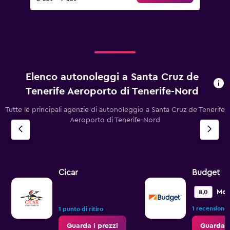
Elenco autonoleggi a Santa Cruz de
Tenerife Aeroporto di Tenerife-Nord
Tutte le principali agenzie di autonoleggio a Santa Cruz de Tenerife
Aeroporto di Tenerife-Nord
Cicar
Budget
Mol
8,0
1 recensione
1 punto di ritiro
Guarda i prezzi
Guarda i