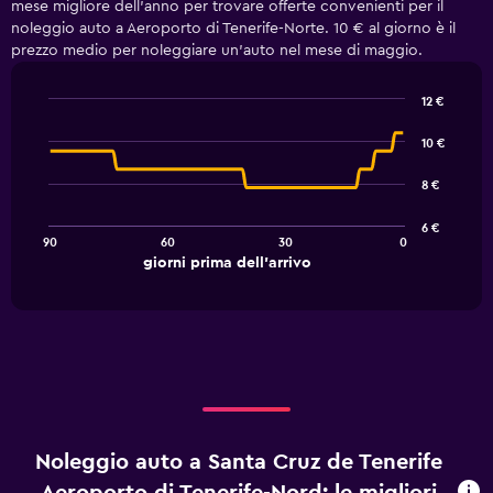
mese migliore dell'anno per trovare offerte convenienti per il
noleggio auto a Aeroporto di Tenerife-Norte. 10 € al giorno è il
prezzo medio per noleggiare un'auto nel mese di maggio.
12 €
Line
Chart
graphic.
chart
10 €
with
91
8 €
data
points.
6 €
90
60
30
0
The
End
giorni prima dell'arrivo
chart
of
interactive
has
chart
1
X
axis
displaying
giorni
prima
dell'arrivo.
Noleggio auto a Santa Cruz de Tenerife
Range:
91