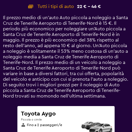
categories.
Tutti i tipi di auto
22 € - 46 €
Range:
14
Il prezzo medio di un'auto Auto piccola a noleggio a Santa
categories.
Cruz de Tenerife Aeroporto di Tenerife-Nord è 15 €. Il
The
periodo più economico per noleggiare un'Auto piccola a
chart
Santa Cruz de Tenerife Aeroporto di Tenerife-Nord è in
has
maggio. Il prezzo è più economico del 38% rispetto al
1
resto dell'anno, ad appena 10 € al giorno. Un'Auto piccola
Y
a noleggio è solitamente il 53% meno costosa di un'auto a
axis
noleggio media a Santa Cruz de Tenerife Aeroporto di
displaying
Tenerife-Nord. Il prezzo medio di un veicolo a noleggio a
values.
Santa Cruz de Tenerife Aeroporto di Tenerife-Nord può
Range:
variare in base a diversi fattori, tra cui offerta, popolarità
0
del veicolo e anticipo con cui si prenota l'auto a noleggio.
to
Di seguito trovi i migliori prezzi per il noleggio di Auto
60.
piccola a Santa Cruz de Tenerife Aeroporto di Tenerife-
Nord trovati su momondo nell'ultima settimana.
Toyota Aygo
Piccola o simile
Fino a 2 passeggeri/e