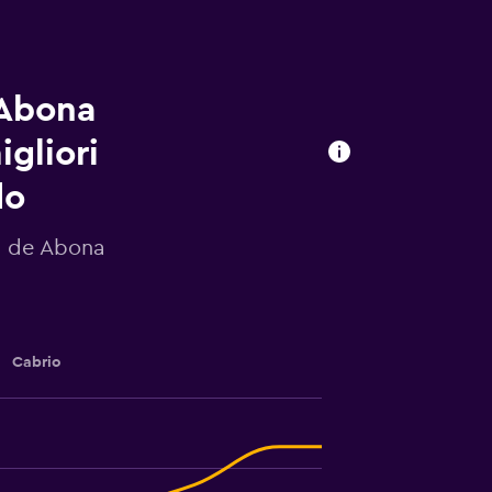
 Abona
igliori
do
la de Abona
Cabrio