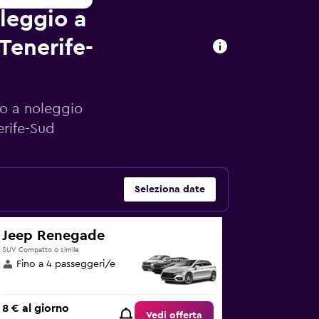
oleggio a
Tenerife-
to a noleggio
erife-Sud
Seleziona date
Jeep Renegade
SUV Compatto o simile
Fino a 4 passeggeri/e
8 € al giorno
Vedi offerta