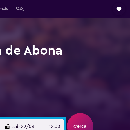
enzie
FAQ
a de Abona
Cerca
sab 22/08
12:00