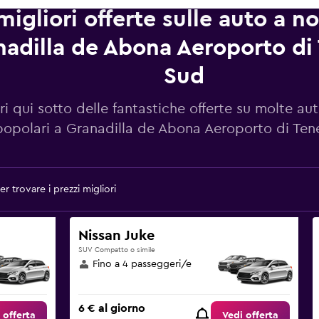
migliori offerte sulle auto a n
adilla de Abona Aeroporto di 
Sud
i qui sotto delle fantastiche offerte su molte au
popolari a Granadilla de Abona Aeroporto di Ten
r trovare i prezzi migliori
Nissan Juke
SUV Compatto o simile
Fino a 4 passeggeri/e
6 € al giorno
 offerta
Vedi offerta