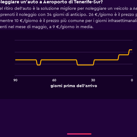
leggiare un'auto a Aeroporto di Tenerife-Sur?
l ritiro dell'auto è la soluzione migliore per noleggiare un veicolo a Ae
prenoti il noleggio con 34 giorni di anticipo. 26 €/giorno è il prezzo p
entre 10 €/giorno è il prezzo più comune per i giorni infrasettimanali.
enti nel mese di maggio, a 9 €/giorno in media.
Line
Chart
graphic.
chart
with
91
data
points.
90
60
30
0
The
End
giorni prima dell'arrivo
chart
of
interactive
has
chart
1
X
axis
displaying
giorni
prima
dell'arrivo.