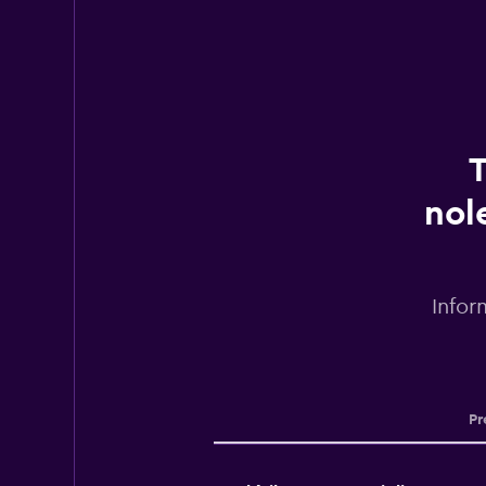
T
nol
Infor
Pr