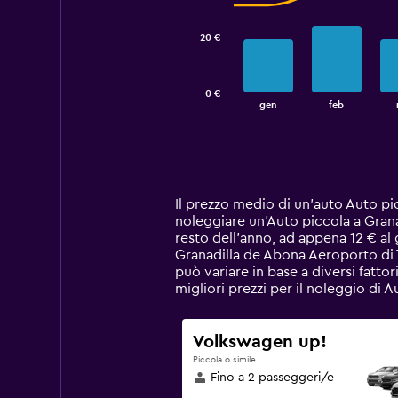
series.
20 €
The
chart
has
0 €
1
End
gen
feb
of
X
interactive
axis
chart
displaying
categories.
Range:
14
Il prezzo medio di un'auto Auto pi
categories.
noleggiare un'Auto piccola a Grana
The
resto dell'anno, ad appena 12 € al
chart
Granadilla de Abona Aeroporto di 
has
può variare in base a diversi fattor
1
migliori prezzi per il noleggio di
Y
axis
displaying
Volkswagen up!
values.
Piccola o simile
Range:
Fino a 2 passeggeri/e
0