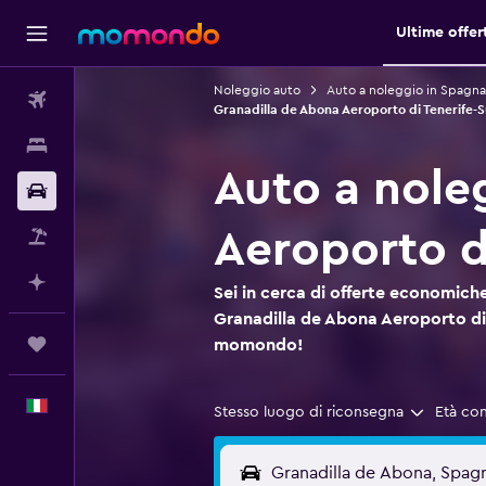
Ultime offer
Noleggio auto
Auto a noleggio in Spagna
Voli
Granadilla de Abona Aeroporto di Tenerife-S
Soggiorni
Auto a nole
Noleggio auto
Aeroporto d
Pacchetti vacanze
Fai piani con l'AI
Sei in cerca di offerte economiche
Granadilla de Abona Aeroporto di 
Trips
momondo!
Italiano
Stesso luogo di riconsegna
Età co