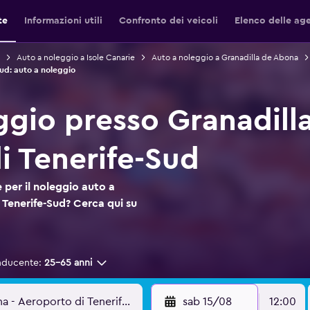
te
Informazioni utili
Confronto dei veicoli
Elenco delle ag
Auto a noleggio a Isole Canarie
Auto a noleggio a Granadilla de Abona
ud: auto a noleggio
ggio presso Granadill
i Tenerife-Sud
 per il noleggio auto a
Tenerife-Sud? Cerca qui su
nducente:
25-65 anni
sab 15/08
12:00