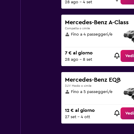
28 ago - 4 set
Mercedes-Benz A-Class
Compatta o simile
Fino a 4 passeggeri/e
7 € al giorno
Vedi
28 ago - 8 set
Mercedes-Benz EQB
SUV Medio o simile
Fino a 5 passeggeri/e
12 € al giorno
Vedi
27 set - 4 ott