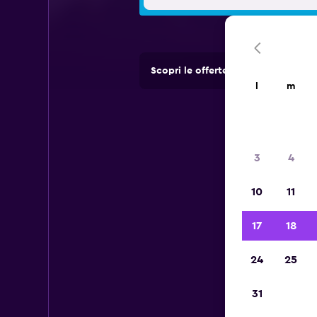
Scopri le offerte di agenzie di no
l
m
3
4
10
11
17
18
24
25
31