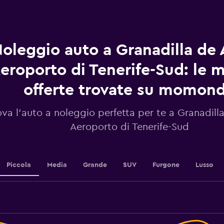
Range:
91
categories.
The
chart
oleggio auto a Granadilla de
has
1
eroporto di Tenerife-Sud: le m
Y
axis
offerte trovate su momon
displaying
values.
Range:
ova l'auto a noleggio perfetta per te a Granadil
6
Aeroporto di Tenerife-Sud
to
12.
Piccola
Media
Grande
SUV
Furgone
Lusso