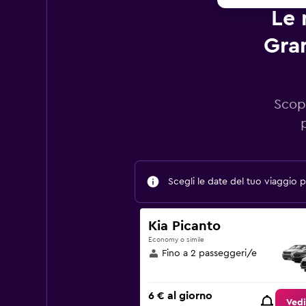
Le 
Gran
Scopr
Scegli le date del tuo viaggio pe
Kia Picanto
Economy o simile
Fino a 2 passeggeri/e
6 € al giorno
Vedi