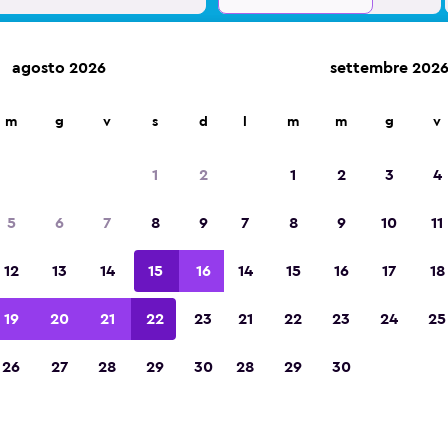
agosto 2026
settembre 202
leggio auto in oltre 70.000 località con momondo.
m
g
v
s
d
l
m
m
g
v
1
2
1
2
3
4
Vincitrice del premio Migliore App di Viagg
5
6
7
8
9
7
8
9
10
11
d'Europa 2023
12
13
14
15
16
14
15
16
17
18
19
20
21
22
23
21
22
23
24
25
26
27
28
29
30
28
29
30