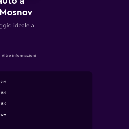
auto a
a Mosnov
eggio ideale a
Altre informazioni
21 €
18 €
15 €
12 €