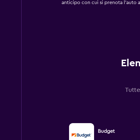
has
anticipo con cui si prenota l'auto 
1
Y
axis
displaying
values.
Range:
0
to
60.
Ele
Tutte
Budget