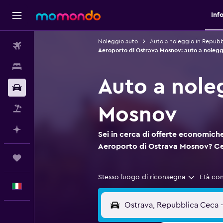
Inf
Noleggio auto
Auto a noleggio in Repub
Voli
Aeroporto di Ostrava Mosnov: auto a nolegg
Soggiorni
Auto a nole
Noleggio auto
Mosnov
Pacchetti vacanze
Fai piani con l'AI
Sei in cerca di offerte economiche
Aeroporto di Ostrava Mosnov? C
Trips
Stesso luogo di riconsegna
Età co
Italiano