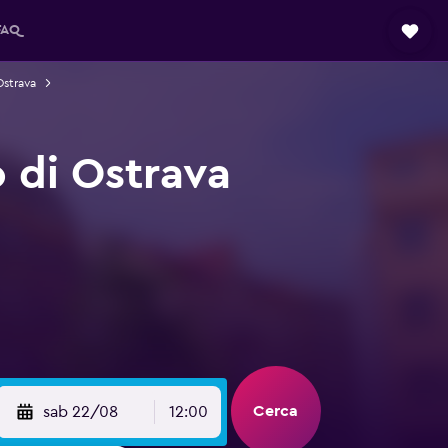
FAQ
Ostrava
 di Ostrava
Cerca
sab 22/08
12:00