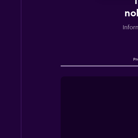
T
no
Infor
Pr