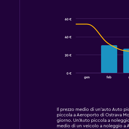
60 €
Combination
Chart
graphic.
chart
with
40 €
2
data
series.
20 €
The
chart
has
0 €
1
End
gen
feb
of
X
interactive
axis
chart
displaying
categories.
Range:
14
Il prezzo medio di un'auto Auto p
categories.
piccola a Aeroporto di Ostrava Mo
The
giorno. Un'Auto piccola a noleggi
chart
medio di un veicolo a noleggio a Ae