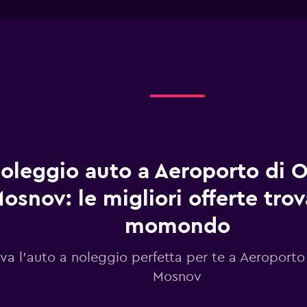
interactive
has
chart
1
X
axis
displaying
giorni
prima
dell'arrivo.
Range:
91
categories.
The
chart
oleggio auto a Aeroporto di O
has
1
osnov: le migliori offerte tro
Y
axis
momondo
displaying
values.
Range:
va l'auto a noleggio perfetta per te a Aeroporto
12
Mosnov
to
21.