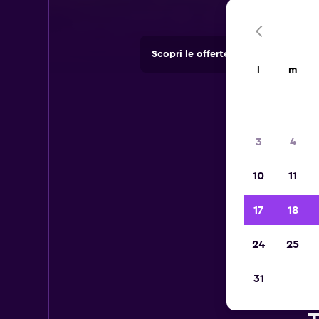
Scopri le offerte di agenzie di no
l
m
3
4
10
11
17
18
24
25
31