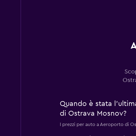
Rent Plus
2 punti di ritiro
A
Avis
1 punto di ritiro
Scop
Ostr
NU Car
Quando è stata l'ulti
1 punto di ritiro
di Ostrava Mosnov?
I prezzi per auto a Aeroporto di 
GREEN MOTION