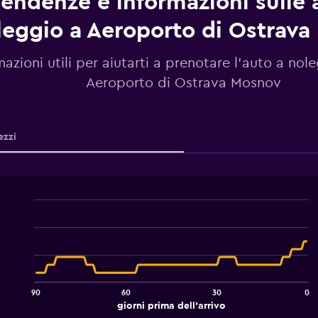
endenze e informazioni sulle 
leggio a Aeroporto di Ostrav
mazioni utili per aiutarti a prenotare l'auto a nol
Aeroporto di Ostrava Mosnov
ezzi
Line
Chart
graphic.
chart
with
91
data
points.
90
60
30
0
The
End
giorni prima dell'arrivo
chart
of