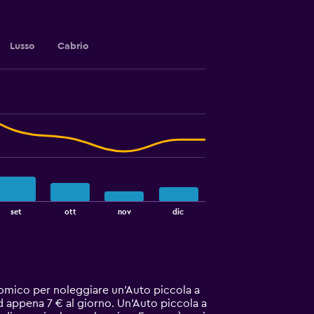
Lusso
Cabrio
set
ott
nov
dic
onomico per noleggiare un'Auto piccola a
d appena 7 € al giorno. Un'Auto piccola a