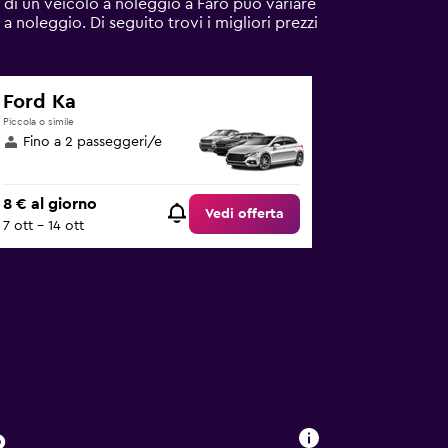
di un veicolo a noleggio a Faro può variare
 a noleggio. Di seguito trovi i migliori prezzi
Ford Ka
Piccola o simile
Fino a 2 passeggeri/e
8 € al giorno
Vedi offerta
7 ott - 14 ott
o