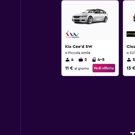
Kia Cee'd SW
Clas
o Piccola simile
o SUV
4
2
4-5
5
11 €
13 
Vedi offerta
al giorno