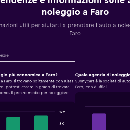
endenze e informazioni sulle 
noleggio a Faro
mazioni utili per aiutarti a prenotare l'auto a nol
Faro
nzie
eggio più economica a Faro?
Quale agenzia di noleggio
a Faro si trovano solitamente con Klass
Sunnycars è la società di auto
 potresti essere in grado di trovare
Faro, con 6 uffici.
orno. Il prezzo medio per noleggiare
12 €
Bar
Chart
graphic.
chart
with
8 €
4