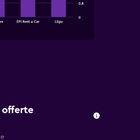
0.8
0
ve
EPI Rent a Car
Liigu
 offerte
te