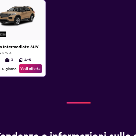
s Intermediate SUV
 simile
3
4-5
€
Vedi offerta
al giorno