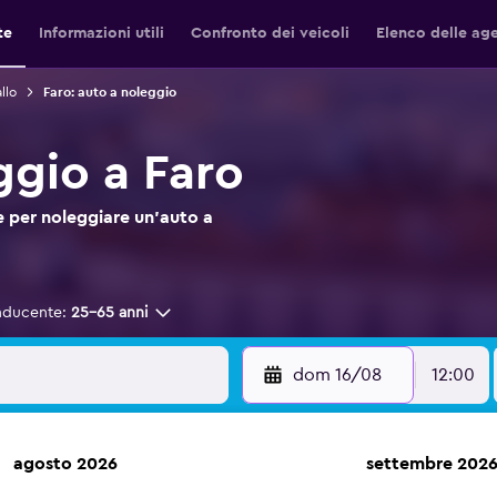
te
Informazioni utili
Confronto dei veicoli
Elenco delle ag
llo
Faro: auto a noleggio
ggio a Faro
 per noleggiare un'auto a
nducente:
25-65 anni
dom 16/08
12:00
agosto 2026
settembre 202