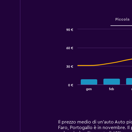
to
12.
Piccola
90 €
Combination
Chart
graphic.
chart
with
60 €
2
data
series.
30 €
The
chart
has
0 €
1
End
gen
feb
of
X
interactive
axis
chart
displaying
categories.
Range:
14
Il prezzo medio di un'auto Auto pi
categories.
Faro, Portogallo è in novembre. Il
The