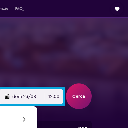
enzie
FAQ
Cerca
dom 23/08
12:00
6