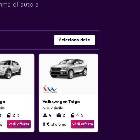
amma di auto a
Seleziona date
ygo
Volkswagen Taigo
ile
o SUV simile
2
2-3
4
2
4-5
8 €
Vedi offerta
Vedi offerta
no
al giorno