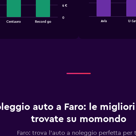
bars.
4 €
The
0
chart
End
Avis
U-Sa
Centauro
Record go
of
has
interactive
1
chart
X
axis
displaying
categories.
Range:
4
categories.
The
chart
has
1
Y
leggio auto a Faro: le migliori
axis
displaying
trovate su momondo
values.
Range:
0
Faro: trova l'auto a noleggio perfetta per 
to