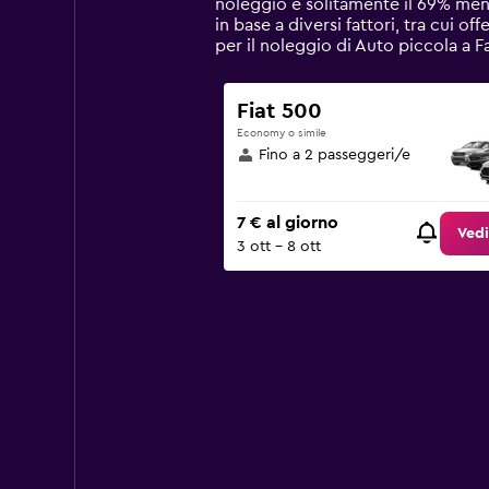
noleggio è solitamente il 69% meno
chart
in base a diversi fattori, tra cui of
has
per il noleggio di Auto piccola a 
1
Y
axis
Fiat 500
displaying
Economy o simile
values.
Fino a 2 passeggeri/e
Range:
0
to
7 € al giorno
90.
Vedi
3 ott - 8 ott