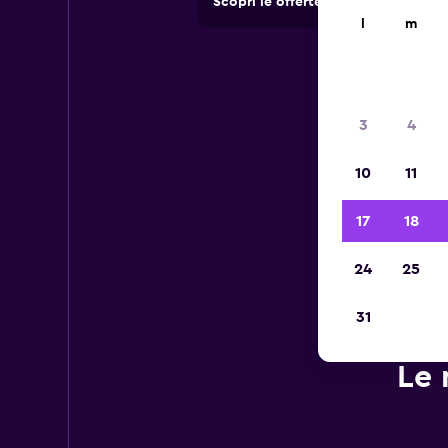
Scopri le offerte di agenzie di no
l
m
3
4
10
11
17
18
24
25
31
Le 