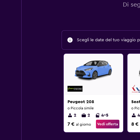
Di se
Scegli le date del tuo viaggio pe
Peugeot 208
Sea
o Piccola simile
o Pic
2
2
4-5
4
7 €
8 €
Vedi offerta
al giorno