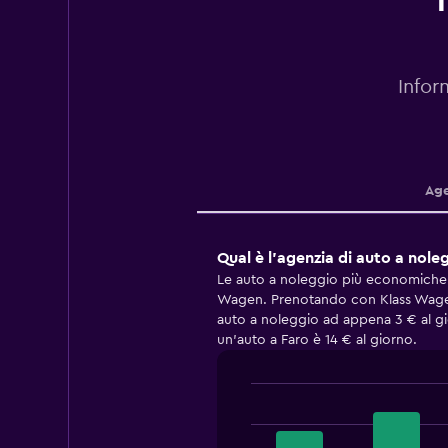
T
Infor
Age
Qual è l'agenzia di auto a nol
Le auto a noleggio più economiche 
Wagen. Prenotando con Klass Wagen,
auto a noleggio ad appena 3 € al gi
un'auto a Faro è 14 € al giorno.
Bar
Chart
graphic.
chart
with