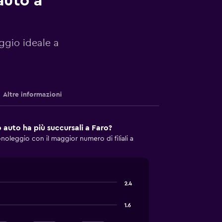
auto a
eggio ideale a
Altre informazioni
 auto ha più succursali a Faro?
noleggio con il maggior numero di filiali a
2.4
1.6