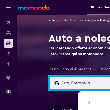
Ultime offer
Noleggio auto
Auto a noleggio in Portoga
Voli
Soggiorni
Auto a nole
Noleggio auto
Stai cercando offerte economiche
Pacchetti vacanze
Faro? Cerca qui su momondo!
Fai piani con l'AI
Stesso luogo di riconsegna
Età co
Trips
Italiano