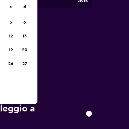
s
d
5
6
io
12
13
19
20
26
27
oleggio a