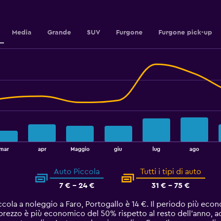
2.4.
Media
Grande
SUV
Furgone
Furgone pick-up
mar
apr
Maggio
giu
lug
ago
Auto Piccola
Tutti i tipi di auto
7 € - 24 €
31 € - 75 €
ccola a noleggio a Faro, Portogallo è 14 €. Il periodo più ec
 prezzo è più economico del 50% rispetto al resto dell'anno, a