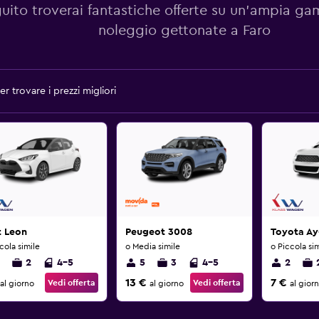
guito troverai fantastiche offerte su un'ampia g
noleggio gettonate a Faro
r trovare i prezzi migliori
t Leon
Peugeot 3008
Toyota A
cola simile
o Media simile
o Piccola sim
2
4-5
5
3
4-5
2
13 €
7 €
Vedi offerta
Vedi offerta
al giorno
al giorno
al gior