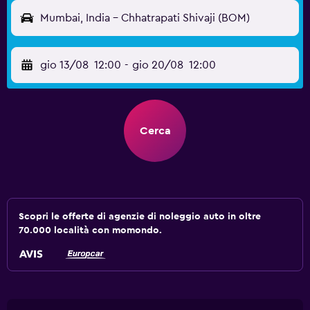
Mumbai, India - Chhatrapati Shivaji (BOM)
gio 13/08
12:00
-
gio 20/08
12:00
Cerca
Scopri le offerte di agenzie di noleggio auto in oltre
70.000 località con momondo.