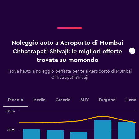
1
X
axis
displaying
giorni
prima
dell'arrivo.
Noleggio auto a Aeroporto di Mumbai
Range:
91
Chhatrapati Shivaji: le migliori offerte
categories.
trovate su momondo
The
chart
Trova l'auto a noleggio perfetta per te a Aeroporto di Mumbai
has
Chhatrapati Shivaji
1
Y
axis
displaying
Piccola
Media
Grande
SUV
Furgone
Lusso
values.
Range:
120 €
28
Combination
Chart
to
graphic.
chart
40.
with
80 €
2
data