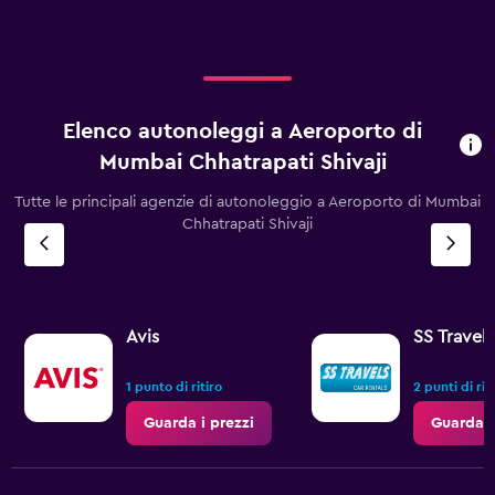
120.
Elenco autonoleggi a Aeroporto di
Mumbai Chhatrapati Shivaji
Tutte le principali agenzie di autonoleggio a Aeroporto di Mumbai
Chhatrapati Shivaji
Avis
SS Travels
1 punto di ritiro
2 punti di rit
Guarda i prezzi
Guarda i