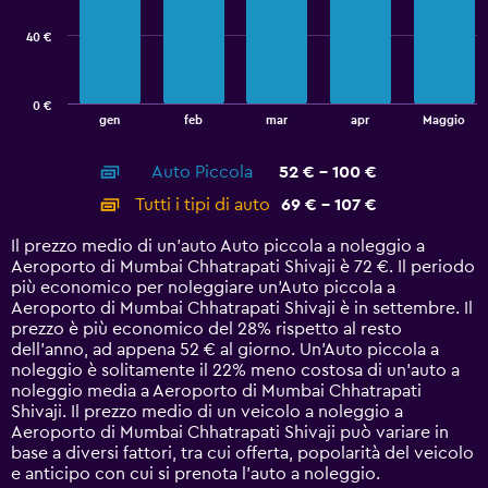
series.
40 €
The
chart
has
0 €
1
End
gen
feb
mar
apr
Maggio
of
X
interactive
axis
chart
Auto Piccola
52 € - 100 €
displaying
categories.
Tutti i tipi di auto
69 € - 107 €
Range:
14
Il prezzo medio di un'auto Auto piccola a noleggio a
categories.
Aeroporto di Mumbai Chhatrapati Shivaji è 72 €. Il periodo
The
più economico per noleggiare un'Auto piccola a
chart
Aeroporto di Mumbai Chhatrapati Shivaji è in settembre. Il
has
prezzo è più economico del 28% rispetto al resto
1
dell'anno, ad appena 52 € al giorno. Un'Auto piccola a
Y
noleggio è solitamente il 22% meno costosa di un'auto a
axis
noleggio media a Aeroporto di Mumbai Chhatrapati
displaying
Shivaji. Il prezzo medio di un veicolo a noleggio a
values.
Aeroporto di Mumbai Chhatrapati Shivaji può variare in
Range:
base a diversi fattori, tra cui offerta, popolarità del veicolo
0
e anticipo con cui si prenota l'auto a noleggio.
to