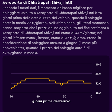
Aeroporto di Chhatrapati Shivaji Intl?
Secondo i nostri dati, il momento dell'anno migliore per
noleggiare un'auto a Aeroporto di Chhatrapati Shivaji Intl è 90
giorni prima della data di ritiro del veicolo, quando il noleggio
costa in media 29 €/giorno. Nell'ultimo anno, gli utenti momondo
hanno scoperto che i prezzi del noleggio auto nel fine settimana a
Aeroporto di Chhatrapati Shivaji Intl erano di 43 €/giorno; nei
giorni infrasettimanali, invece, erano di 37 €/giorno. Prendi in
considerazione di noleggiare un'auto a giugno (il mese più
conveniente), quando il prezzo del noleggio auto è di
34 €/giorno in media.
40 €
Line
Chart
graphic.
chart
36 €
with
91
32 €
data
points.
28 €
90
60
30
0
The
End
giorni prima dell'arrivo
chart
of
interactive
has
chart