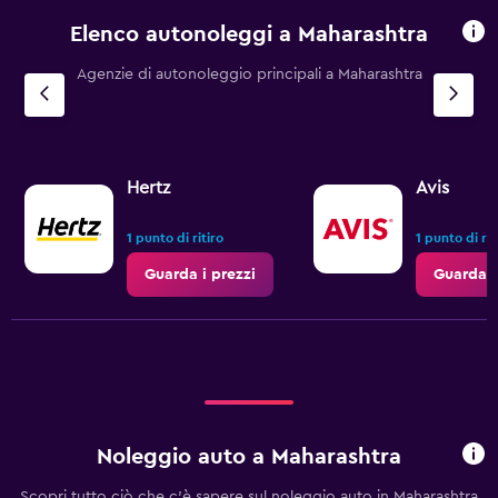
Elenco autonoleggi a Maharashtra
Agenzie di autonoleggio principali a Maharashtra
Hertz
Avis
1 punto di ritiro
1 punto di rit
Guarda i prezzi
Guarda i
Noleggio auto a Maharashtra
Scopri tutto ciò che c'è sapere sul noleggio auto in Maharashtra