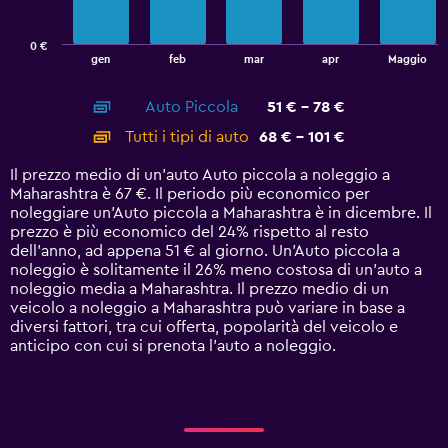
chart
has
0 €
1
End
gen
feb
mar
apr
Maggio
of
X
interactive
axis
chart
Auto Piccola
51 € - 78 €
displaying
categories.
Tutti i tipi di auto
68 € - 101 €
Range:
14
Il prezzo medio di un'auto Auto piccola a noleggio a
categories.
Maharashtra è 67 €. Il periodo più economico per
The
noleggiare un'Auto piccola a Maharashtra è in dicembre. Il
chart
prezzo è più economico del 24% rispetto al resto
has
dell'anno, ad appena 51 € al giorno. Un'Auto piccola a
1
noleggio è solitamente il 26% meno costosa di un'auto a
Y
noleggio media a Maharashtra. Il prezzo medio di un
axis
veicolo a noleggio a Maharashtra può variare in base a
displaying
diversi fattori, tra cui offerta, popolarità del veicolo e
values.
anticipo con cui si prenota l'auto a noleggio.
Range:
0
to
120.