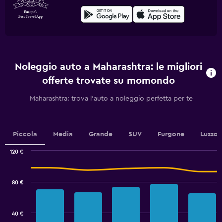
Noleggio auto a Maharashtra: le migliori
offerte trovate su momondo
Maharashtra: trova l'auto a noleggio perfetta per te
Piccola
Media
Grande
SUV
Furgone
Lusso
120 €
Combination
Chart
graphic.
chart
with
80 €
2
data
series.
40 €
The