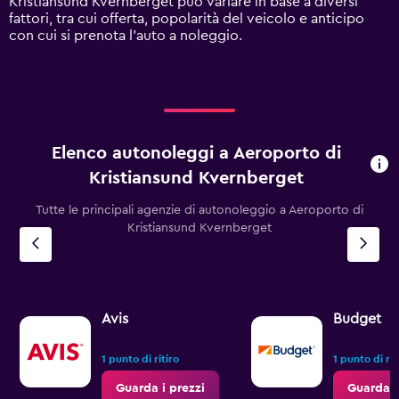
Kristiansund Kvernberget può variare in base a diversi
Range:
fattori, tra cui offerta, popolarità del veicolo e anticipo
0
con cui si prenota l'auto a noleggio.
to
240.
Elenco autonoleggi a Aeroporto di
Kristiansund Kvernberget
Tutte le principali agenzie di autonoleggio a Aeroporto di
Kristiansund Kvernberget
Avis
Budget
1 punto di ritiro
1 punto di rit
Guarda i prezzi
Guarda i