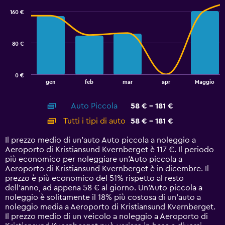
with
160 €
2
data
series.
80 €
The
chart
has
0 €
1
End
gen
feb
mar
apr
Maggio
of
X
interactive
axis
chart
Auto Piccola
58 € - 181 €
displaying
categories.
Tutti i tipi di auto
58 € - 181 €
Range:
14
Il prezzo medio di un'auto Auto piccola a noleggio a
categories.
Aeroporto di Kristiansund Kvernberget è 117 €. Il periodo
The
più economico per noleggiare un'Auto piccola a
chart
Aeroporto di Kristiansund Kvernberget è in dicembre. Il
has
prezzo è più economico del 51% rispetto al resto
1
dell'anno, ad appena 58 € al giorno. Un'Auto piccola a
Y
noleggio è solitamente il 18% più costosa di un'auto a
axis
noleggio media a Aeroporto di Kristiansund Kvernberget.
displaying
Il prezzo medio di un veicolo a noleggio a Aeroporto di
values.