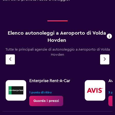
0
to
180.
Elenco autonoleggi a Aeroporto di Volda
Hovden
Tutte le principali agenzie di autonoleggio a Aeroporto di Volda
Hovden
Enterprise Rent-A-Car
Avi
1 punto di ritiro
3 pun
Guarda i prezzi
G