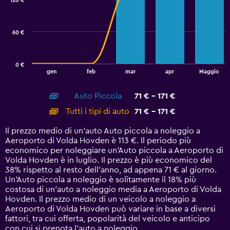
120 €
2
data
series.
60 €
The
chart
has
0 €
1
End
gen
feb
mar
apr
Maggio
of
X
interactive
axis
chart
Auto Piccola
71 € - 171 €
displaying
categories.
Tutti i tipi di auto
71 € - 171 €
Range:
14
Il prezzo medio di un'auto Auto piccola a noleggio a
categories.
Aeroporto di Volda Hovden è 113 €. Il periodo più
The
economico per noleggiare un'Auto piccola a Aeroporto di
chart
Volda Hovden è in luglio. Il prezzo è più economico del
has
38% rispetto al resto dell'anno, ad appena 71 € al giorno.
1
Un'Auto piccola a noleggio è solitamente il 18% più
Y
costosa di un'auto a noleggio media a Aeroporto di Volda
axis
Hovden. Il prezzo medio di un veicolo a noleggio a
displaying
Aeroporto di Volda Hovden può variare in base a diversi
values.
fattori, tra cui offerta, popolarità del veicolo e anticipo
Range:
con cui si prenota l'auto a noleggio.