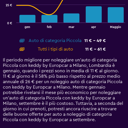
25 €
The
chart
has
0 €
1
End
gen
feb
mar
apr
Maggio
of
X
interactive
axis
chart
Auto di categoria Piccola
11 € - 49 €
displaying
categories.
Tutti i tipi di auto
11 € - 61 €
Range:
14
Il periodo migliore per noleggiare un'auto di categoria
categories.
Piccola con keddy by Europcar a Milano, Lombardia è
The
gennaio, quando i prezzi sono in media di 11 € al giorno.
chart
11 € al giorno è il 58% più basso rispetto al prezzo medio
has
annuale di 26 € per un noleggio auto di categoria Piccola
1
con keddy by Europcar a Milano. Mentre gennaio
Y
potrebbe rivelarsi il mese più economico per noleggiare
axis
un'auto di categoria Piccola con keddy by Europcar a
displaying
Milano, settembre è il più costoso. Tuttavia, a seconda del
values.
giorno in cui prenoti, potresti ancora riuscire a trovare
Range:
delle buone offerte per auto a noleggio di categoria
0
Piccola con keddy by Europcar a settembre.
to