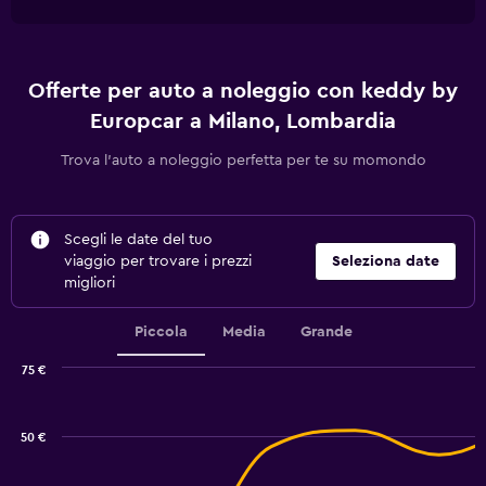
Offerte per auto a noleggio con keddy by
Europcar a Milano, Lombardia
Trova l'auto a noleggio perfetta per te su momondo
Scegli le date del tuo
viaggio per trovare i prezzi
Seleziona date
migliori
Piccola
Media
Grande
75 €
Combination
Chart
graphic.
chart
with
50 €
2
data
series.