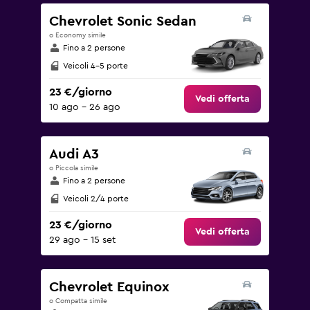
75.
Chevrolet Sonic Sedan
o Economy simile
Fino a 2 persone
Veicoli 4-5 porte
23 €/giorno
Vedi offerta
10 ago - 26 ago
Audi A3
o Piccola simile
Fino a 2 persone
Veicoli 2/4 porte
23 €/giorno
Vedi offerta
29 ago - 15 set
Chevrolet Equinox
o Compatta simile