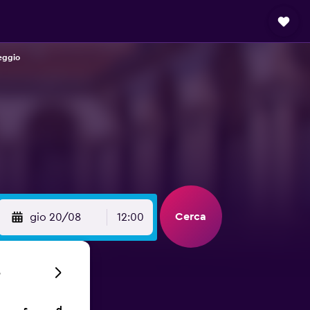
eggio
Cerca
gio 20/08
12:00
6