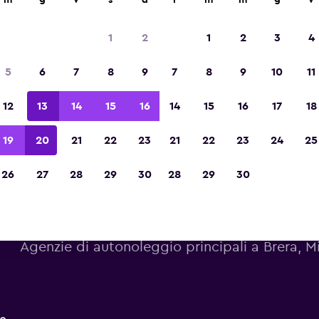
m
g
v
s
d
l
m
m
g
v
Vincitrice del premio Migliore App di Viagg
d'Europa 2023
1
2
1
2
3
4
5
6
7
8
9
7
8
9
10
11
12
13
14
15
16
14
15
16
17
18
19
20
21
22
23
21
22
23
24
25
26
27
28
29
30
28
29
30
Elenco autonoleggi a Brer
Agenzie di autonoleggio principali a Brera, M