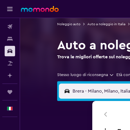
Noleggio auto
Auto a noleggio in Italia
Voli
Soggiorni
Auto a nole
Noleggio auto
Trova le migliori offerte sul no
Pacchetti vacanze
Stesso luogo di riconsegna
Età co
Fai piani con l'AI
Trips
Italiano