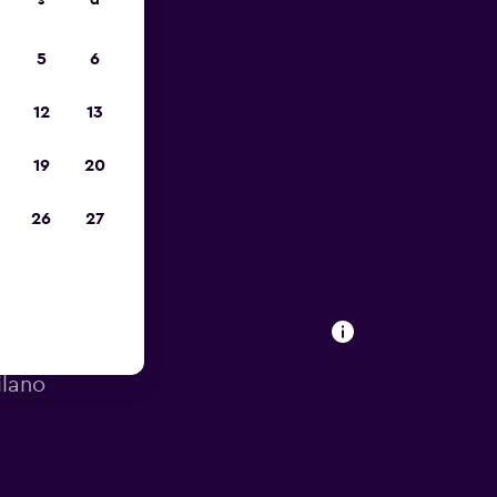
s
d
io
5
6
12
13
19
20
26
27
a
ilano