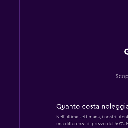
DISCOUNT.QUEBE
1 punto di ritiro
MT Rent
1 punto di ritiro
Scop
Quanto costa noleggia
Nell'ultima settimana, i nostri ute
una differenza di prezzo del 50%. 