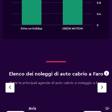
chart
0.8
with
axis
2
displaying
bars.
values.
0.4
Range:
The
0
0
chart
End
to
Drive on Holiday
GREEN MOTION
of
has
45.
interactive
1
chart
X
axis
displaying
categories.
Range:
2
categories.
Elenco dei noleggi di auto cabrio a Faro
The
chart
Tutte le principali agenzie di auto cabrio a noleggio a Faro
has
1
Y
axis
displaying
values.
Avis
U-S