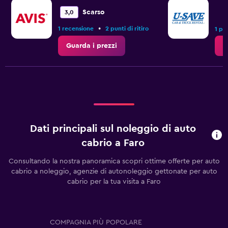
Range:
0
Scarso
3,0
to
•
1 recensione
2 punti di ritiro
1.2.
1 pun
Guarda i prezzi
G
Dati principali sul noleggio di auto
cabrio a Faro
Consultando la nostra panoramica scopri ottime offerte per auto
cabrio a noleggio, agenzie di autonoleggio gettonate per auto
cabrio per la tua visita a Faro
COMPAGNIA PIÙ POPOLARE