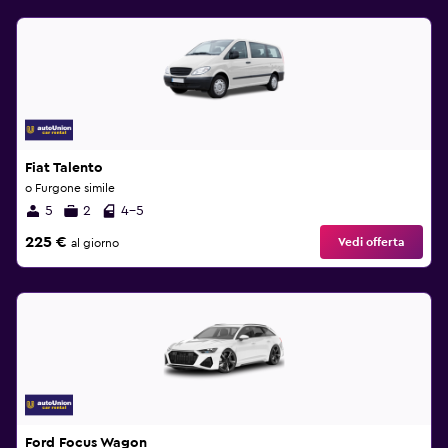
Fiat Talento
o Furgone simile
5
2
4-5
225 €
Vedi offerta
al giorno
Ford Focus Wagon