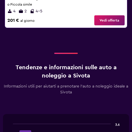
o Piccola simile
4
2
4-5
201 €
Vedi offerta
al giorno
Tendenze e informazioni sulle auto a
noleggio a Sivota
Informazioni utili per aiutarti a prenotare l'auto a noleggio ideale a
Sivota
3.6
Bar
Chart