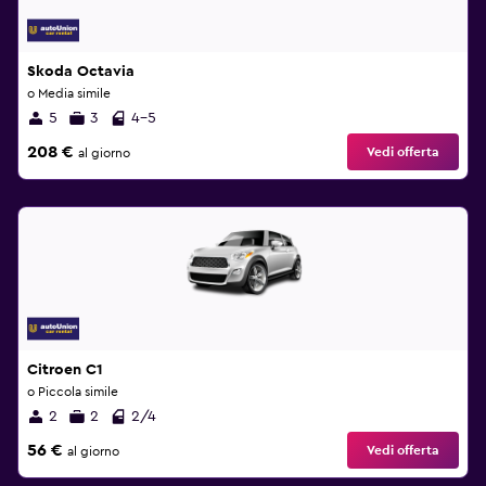
Skoda Octavia
o Media simile
5
3
4-5
208 €
Vedi offerta
al giorno
Citroen C1
o Piccola simile
2
2
2/4
56 €
Vedi offerta
al giorno