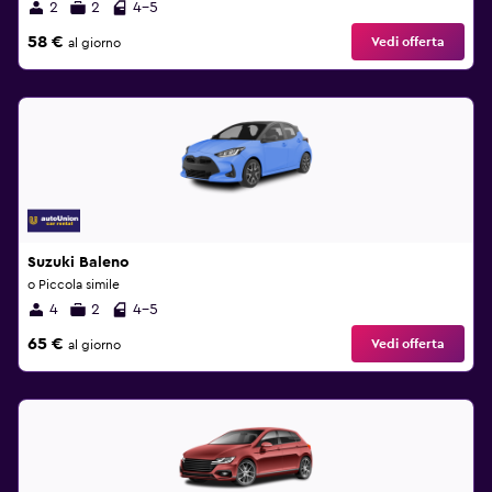
2
2
4-5
58 €
Vedi offerta
al giorno
Suzuki Baleno
o Piccola simile
4
2
4-5
65 €
Vedi offerta
al giorno