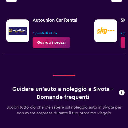
Y
axis
displaying
values.
Autounion Car Rental
SK
Range:
0
to
3 punti di ritiro
2 pun
3.
Guarda i prezzi
G
Guidare un'auto a noleggio a Sivota -
Domande frequenti
Scopri tutto ciò che c'è sapere sul noleggio auto in Sivota per
non avere sorprese durante il tuo prossimo viaggio