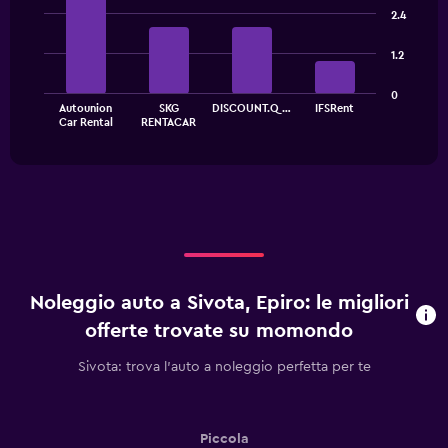
graphic.
chart
2.4
with
4
1.2
bars.
The
0
Autounion
SKG
DISCOUNT.Q…
IFSRent
chart
End
Car Rental
RENTACAR
of
has
interactive
1
chart
X
axis
displaying
categories.
Range:
4
categories.
Noleggio auto a Sivota, Epiro: le migliori
The
chart
offerte trovate su momondo
has
1
Sivota: trova l'auto a noleggio perfetta per te
Y
axis
displaying
values.
Piccola