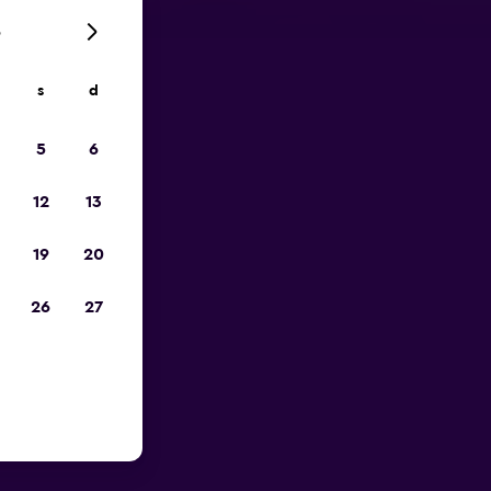
6
s
d
io
5
6
12
13
19
20
26
27
porto di