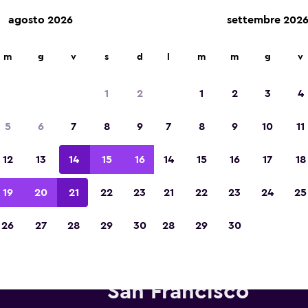
agosto 2026
settembre 202
m
g
v
s
d
l
m
m
g
v
Vincitrice del premio Migliore App di Viagg
d'Europa 2023
1
2
1
2
3
4
5
6
7
8
9
7
8
9
10
11
12
13
14
15
16
14
15
16
17
18
19
20
21
22
23
21
22
23
24
25
26
27
28
29
30
28
29
30
tonoleggi Thrifty in zona Aero
San Francisco