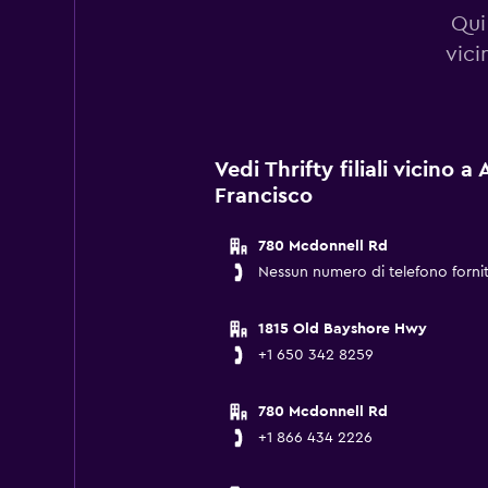
Qui 
vici
Vedi Thrifty filiali vicino 
Francisco
780 Mcdonnell Rd
Nessun numero di telefono forni
1815 Old Bayshore Hwy
+1 650 342 8259
780 Mcdonnell Rd
+1 866 434 2226