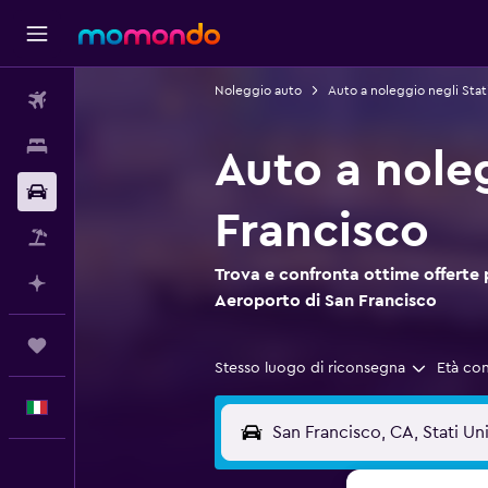
Noleggio auto
Auto a noleggio negli Stati
Voli
Soggiorni
Auto a noleg
Noleggio auto
Francisco
Pacchetti vacanze
Trova e confronta ottime offerte 
Fai piani con l'AI
Aeroporto di San Francisco
Trips
Stesso luogo di riconsegna
Età co
Italiano