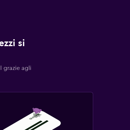
zzi si
l grazie agli