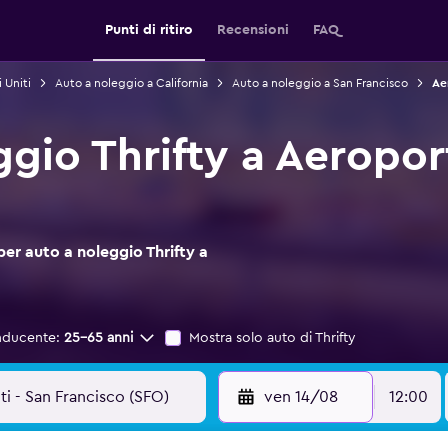
Punti di ritiro
Recensioni
FAQ
 Uniti
Auto a noleggio a California
Auto a noleggio a San Francisco
Ae
gio Thrifty a Aeropor
per auto a noleggio Thrifty a
nducente:
25-65 anni
Mostra solo auto di Thrifty
ven 14/08
12:00