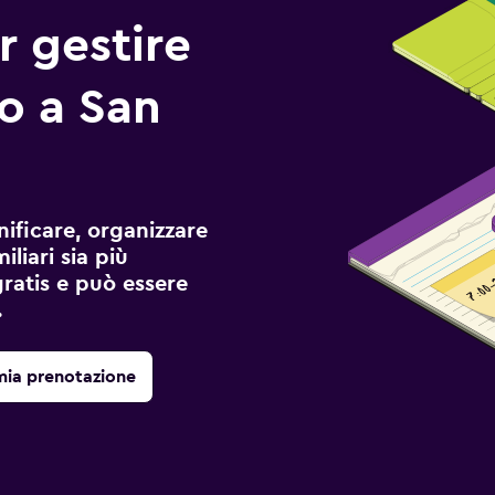
r gestire
io a San
ificare, organizzare
liari sia più
gratis e può essere
.
mia prenotazione