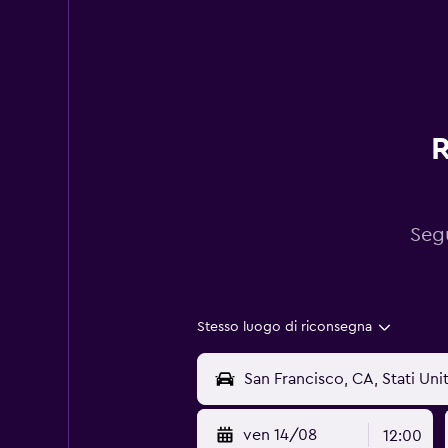
R
Segu
Stesso luogo di riconsegna
ven 14/08
12:00