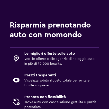
Auto a noleggio con Fox a MCO
Auto a noleggio con Easirent a MCO
Auto a noleggio con Advantage a MCO
Auto a noleggio con NU Car a MCO
Risparmia prenotando
auto con momondo
Le migliori offerte sulle auto
Vedi le offerte delle agenzie di noleggio auto
in più di 70.000 località.
Prezzi trasparenti
Visualizza subito il costo totale per evitare
brutte sorprese.
Prenota con flessibilità
Trova auto con cancellazione gratuita e pulizia
potenziata.