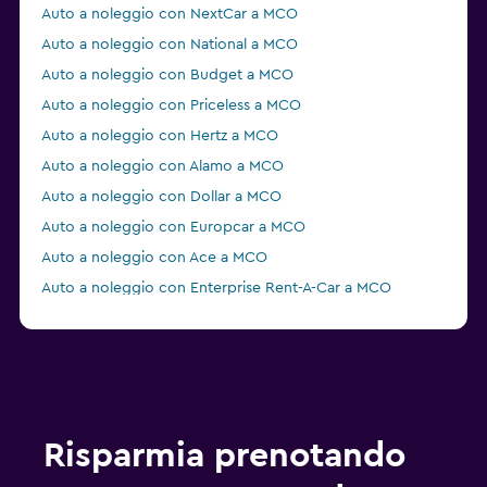
Auto a noleggio con NextCar a MCO
Auto a noleggio con National a MCO
Auto a noleggio con Budget a MCO
Auto a noleggio con Priceless a MCO
Auto a noleggio con Hertz a MCO
Auto a noleggio con Alamo a MCO
Auto a noleggio con Dollar a MCO
Auto a noleggio con Europcar a MCO
Auto a noleggio con Ace a MCO
Auto a noleggio con Enterprise Rent-A-Car a MCO
Auto a noleggio con GREEN MOTION a MCO
Auto a noleggio con Fox a MCO
Auto a noleggio con Thrifty a MCO
Auto a noleggio con Easirent a MCO
Auto a noleggio con Advantage a MCO
Risparmia prenotando