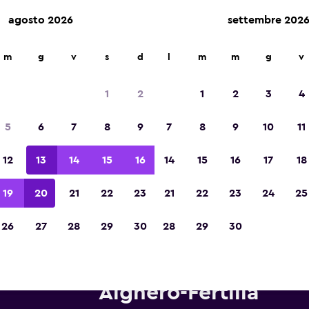
agosto 2026
settembre 202
m
g
v
s
d
l
m
m
g
v
Vincitrice del premio Migliore App di Viagg
d'Europa 2023
1
2
1
2
3
4
5
6
7
8
9
7
8
9
10
11
12
13
14
15
16
14
15
16
17
18
19
20
21
22
23
21
22
23
24
25
26
27
28
29
30
28
29
30
tonoleggi Thrifty in zona Aero
Alghero-Fertilia