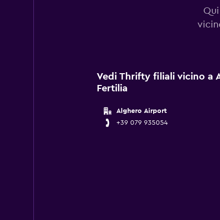
Qui 
vicin
Vedi Thrifty filiali vicino 
Fertilia
Alghero Airport
+39 079 935054