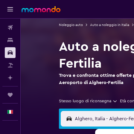
Noleggio auto
Auto a noleggio in Italia
Voli
Soggiorni
Auto a noleg
Noleggio auto
Fertilia
Pacchetti vacanze
Trova e confronta ottime offerte 
Fai piani con l'AI
Aeroporto di Alghero-Fertilia
Trips
Stesso luogo di riconsegna
Età co
Italiano