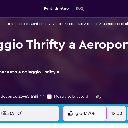
Punti di ritiro
FAQ
Auto a noleggio a Sardegna
Auto a noleggio ad Alghero
Aeroporto di Al
gio Thrifty a Aeropor
per auto a noleggio Thrifty a
nducente:
25-65 anni
Mostra solo auto di Thrifty
gio 13/08
12:00