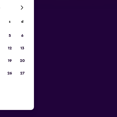
6
s
d
io
5
6
12
13
19
20
26
27
porto di