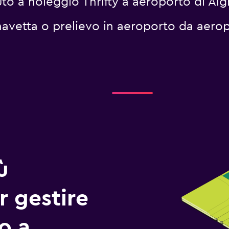
o a noleggio Thrifty a aeroporto di Algh
i navetta o prelievo in aeroporto da aerop
ù
r gestire
io a