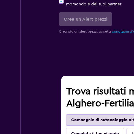
momondo e dei suoi partner
Crea un Alert prezzi
Creando un alert prezzi, accetti
condizioni d'
Trova risultati 
Alghero-Fertili
Compagnie di autonoleggio alt
Completa il tuo viaggio
L