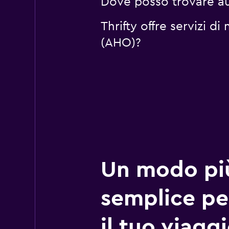
Dove posso trovare aut
Thrifty offre servizi d
(AHO)?
Un modo pi
semplice pe
il tuo viagg