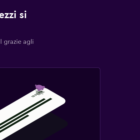
zzi si
l grazie agli