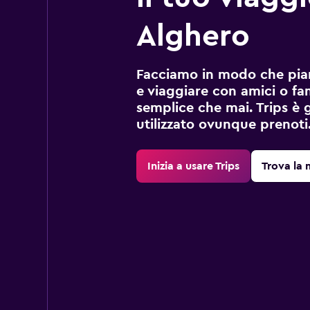
Alghero
Facciamo in modo che pian
e viaggiare con amici o fami
semplice che mai. Trips è 
utilizzato ovunque prenoti
Inizia a usare Trips
Trova la 