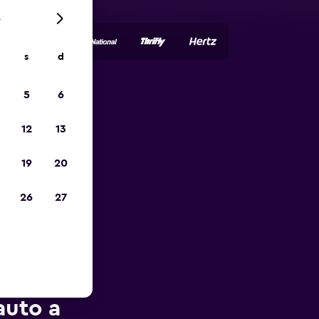
6
s
d
5
6
io
12
13
19
20
26
27
auto a