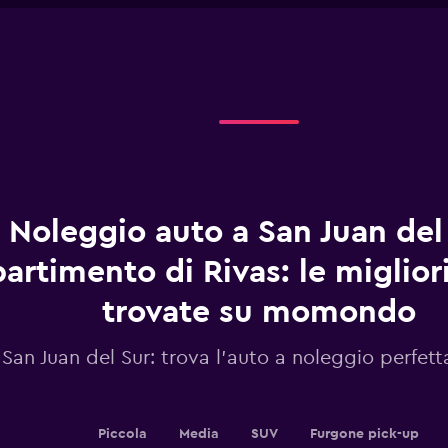
X
axis
displaying
categories.
Range:
4
categories.
The
chart
has
1
Noleggio auto a San Juan del 
Y
axis
displaying
artimento di Rivas: le migliori
values.
Range:
trovate su momondo
0
to
San Juan del Sur: trova l'auto a noleggio perfett
15.
Piccola
Media
SUV
Furgone pick-up