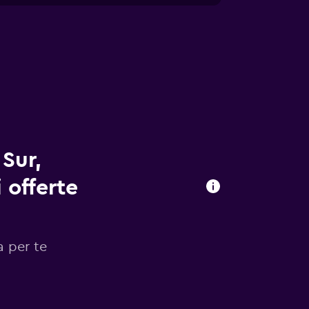
Sur,
 offerte
a per te