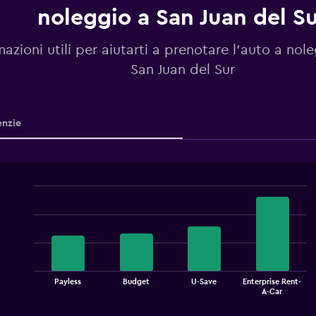
noleggio a San Juan del S
mazioni utili per aiutarti a prenotare l'auto a nol
San Juan del Sur
nzie
Bar
Chart
graphic.
chart
with
4
bars.
The
Payless
Budget
U-Save
Enterprise Rent-
chart
End
A-Car
of
has
interactive
1
chart