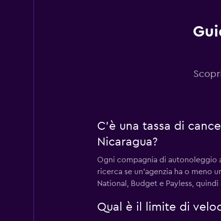
Gui
Payless
1 punto di ritiro
Scopri
Dollar
C'è una tassa di cance
1 punto di ritiro
Nicaragua?
Ogni compagnia di autonoleggio a S
Hertz
ricerca se un'agenzia ha o meno un
National, Budget e Payless, quindi a
1 punto di ritiro
Qual è il limite di vel