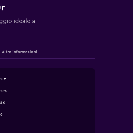
ur
eggio ideale a
Altre informazioni
15 €
10 €
5 €
0