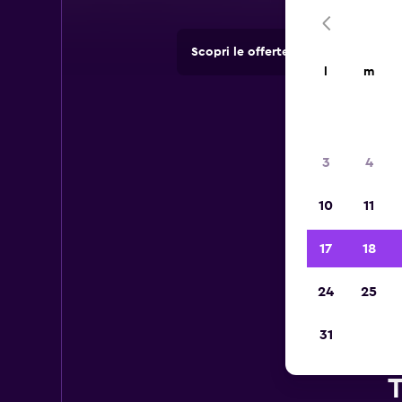
Scopri le offerte di agenzie di no
l
m
3
4
10
11
17
18
24
25
31
T