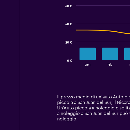
60 €
Combination
Chart
graphic.
chart
with
40 €
2
data
series.
20 €
The
chart
has
0 €
1
End
gen
feb
of
X
interactive
axis
chart
displaying
categories.
Range:
14
Il prezzo medio di un'auto Auto pi
categories.
piccola a San Juan del Sur, il Nica
The
Un'Auto piccola a noleggio è solit
chart
a noleggio a San Juan del Sur può va
has
noleggio.
1
Y