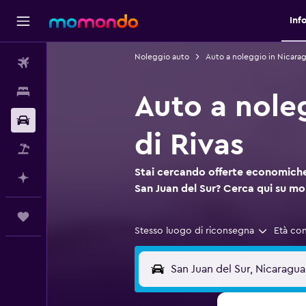
Inf
Noleggio auto
Auto a noleggio in Nicara
Voli
Soggiorni
Auto a nole
Noleggio auto
di Rivas
Pacchetti vacanze
Stai cercando offerte economiche
Fai piani con l'AI
San Juan del Sur? Cerca qui su 
Trips
Stesso luogo di riconsegna
Età co