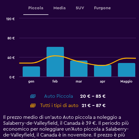
Range:
Piccola
Media
SUV
Furgone
0
to
120 €
2.4.
Combination
Chart
graphic.
chart
with
80 €
2
data
series.
40 €
The
chart
has
0 €
1
End
gen
feb
mar
apr
Maggio
of
X
interactive
axis
chart
Auto Piccola
20 € - 85 €
displaying
categories.
Tutti i tipi di auto
21 € - 87 €
Range:
14
Il prezzo medio di un'auto Auto piccola a noleggio a
categories.
Salaberry-de-Valleyfield, il Canada è 39 €. Il periodo più
The
economico per noleggiare un'Auto piccola a Salaberry-
chart
de-Valleyfield, il Canada è in novembre. Il prezzo è più
has