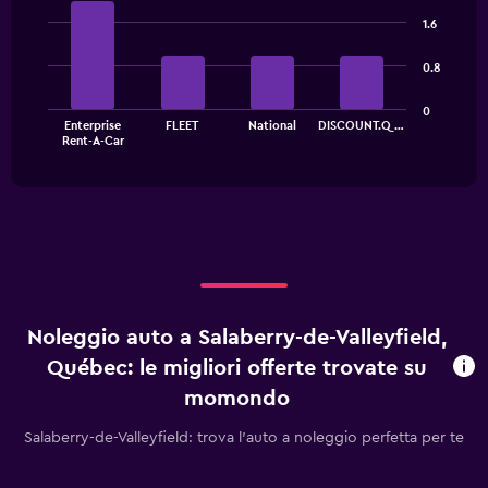
Bar
Chart
graphic.
chart
1.6
with
4
0.8
bars.
The
0
Enterprise
FLEET
National
DISCOUNT.Q…
chart
End
Rent-A-Car
of
has
interactive
1
chart
X
axis
displaying
categories.
Range:
4
categories.
Noleggio auto a Salaberry-de-Valleyfield,
The
chart
Québec: le migliori offerte trovate su
has
momondo
1
Y
Salaberry-de-Valleyfield: trova l'auto a noleggio perfetta per te
axis
displaying
values.