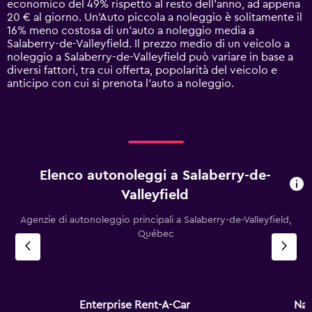
economico del 49% rispetto al resto dell'anno, ad appena
1
20 € al giorno. Un'Auto piccola a noleggio è solitamente il
Y
16% meno costosa di un'auto a noleggio media a
axis
Salaberry-de-Valleyfield. Il prezzo medio di un veicolo a
displaying
noleggio a Salaberry-de-Valleyfield può variare in base a
values.
diversi fattori, tra cui offerta, popolarità del veicolo e
Range:
anticipo con cui si prenota l'auto a noleggio.
0
to
120.
Elenco autonoleggi a Salaberry-de-
Valleyfield
Agenzie di autonoleggio principali a Salaberry-de-Valleyfield,
Québec
Enterprise Rent-A-Car
Nat