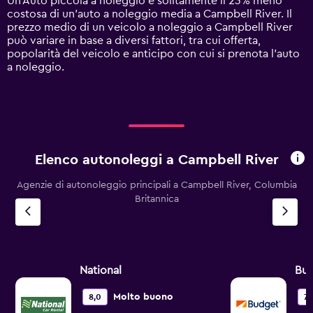
Un'Auto piccola a noleggio è solitamente il 23% meno
Y
costosa di un'auto a noleggio media a Campbell River. Il
axis
prezzo medio di un veicolo a noleggio a Campbell River
displaying
può variare in base a diversi fattori, tra cui offerta,
values.
popolarità del veicolo e anticipo con cui si prenota l'auto
Range:
a noleggio.
0
to
120.
Elenco autonoleggi a Campbell River
Agenzie di autonoleggio principali a Campbell River, Columbia
Britannica
National
Bu
Molto buono
8,0
7,