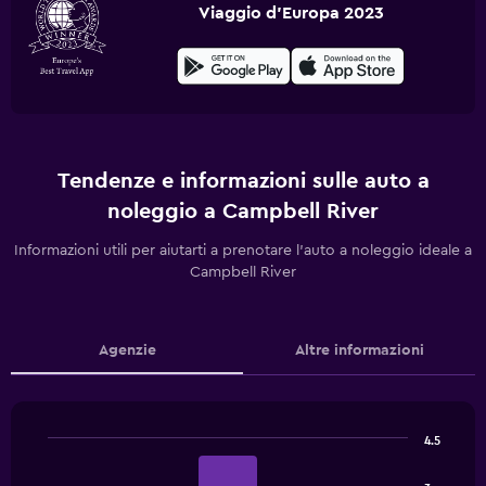
Viaggio d'Europa 2023
Tendenze e informazioni sulle auto a
noleggio a Campbell River
Informazioni utili per aiutarti a prenotare l'auto a noleggio ideale a
Campbell River
Agenzie
Altre informazioni
4.5
Bar
Chart
graphic.
chart