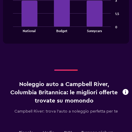
3
with
3
bars.
1.5
The
0
chart
End
National
Budget
Sunnycars
of
has
interactive
1
chart
X
axis
displaying
categories.
Range:
3
categories.
Noleggio auto a Campbell River,
The
chart
Columbia Britannica: le migliori offerte
has
trovate su momondo
1
Y
Campbell River: trova l'auto a noleggio perfetta per te
axis
displaying
values.
Range: