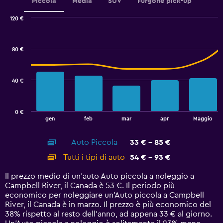
Piccola
Media
SUV
Furgone pick-up
0
to
120 €
4.5.
Combination
Chart
graphic.
chart
with
80 €
2
data
series.
40 €
The
chart
has
0 €
1
End
gen
feb
mar
apr
Maggio
of
X
interactive
axis
chart
Auto Piccola
33 € - 85 €
displaying
categories.
Tutti i tipi di auto
54 € - 93 €
Range:
14
Il prezzo medio di un'auto Auto piccola a noleggio a
categories.
Campbell River, il Canada è 53 €. Il periodo più
The
economico per noleggiare un'Auto piccola a Campbell
chart
River, il Canada è in marzo. Il prezzo è più economico del
has
38% rispetto al resto dell'anno, ad appena 33 € al giorno.
1