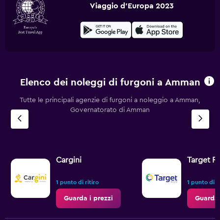
Viaggio d'Europa 2023
Elenco dei noleggi di furgoni a Amman
Tutte le principali agenzie di furgoni a noleggio a Amman,
Governatorato di Amman
Cargini
Target Re
1 punto di ritiro
1 punto di ri
Guarda i prezzi
Guarda 