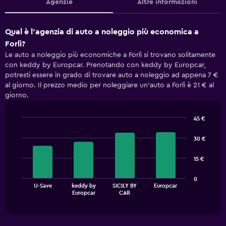
Agenzie
Altre informazioni
Qual è l'agenzia di auto a noleggio più economica a
Forlì?
Le auto a noleggio più economiche a Forlì si trovano solitamente
con keddy by Europcar. Prenotando con keddy by Europcar,
potresti essere in grado di trovare auto a noleggio ad appena 7 €
al giorno. Il prezzo medio per noleggiare un'auto a Forlì è 21 € al
giorno.
45 €
Bar
Chart
graphic.
chart
30 €
with
4
15 €
bars.
The
0
U-Save
keddy by
SICILY BY
Europcar
chart
End
Europcar
CAR
of
has
interactive
1
chart
X