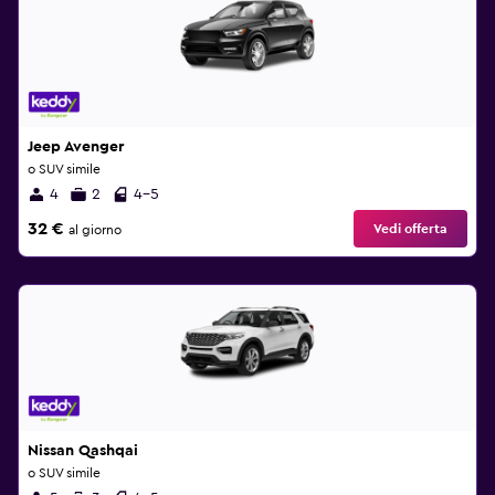
Jeep Avenger
o SUV simile
4
2
4-5
32 €
Vedi offerta
al giorno
Nissan Qashqai
o SUV simile