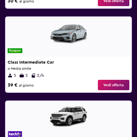
30 €
Vedi offerta
al giorno
Class Intermediate Car
o Media simile
5
3
2/4
39 €
Vedi offerta
al giorno