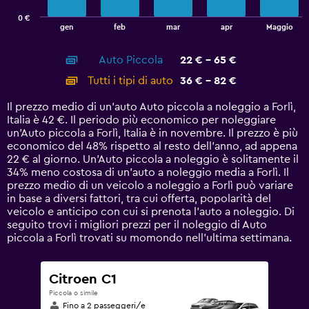
has
0 €
1
End
gen
feb
mar
apr
Maggio
of
X
interactive
axis
chart
Auto Piccola
22 € - 65 €
displaying
categories.
Tutti i tipi di auto
36 € - 82 €
Range:
14
Il prezzo medio di un'auto Auto piccola a noleggio a Forlì,
categories.
Italia è 42 €. Il periodo più economico per noleggiare
The
un'Auto piccola a Forlì, Italia è in novembre. Il prezzo è più
chart
economico del 48% rispetto al resto dell'anno, ad appena
has
22 € al giorno. Un'Auto piccola a noleggio è solitamente il
1
34% meno costosa di un'auto a noleggio media a Forlì. Il
Y
prezzo medio di un veicolo a noleggio a Forlì può variare
axis
in base a diversi fattori, tra cui offerta, popolarità del
displaying
veicolo e anticipo con cui si prenota l'auto a noleggio. Di
values.
seguito trovi i migliori prezzi per il noleggio di Auto
Range:
piccola a Forlì trovati su momondo nell'ultima settimana.
0
to
90.
Citroen C1
Piccola o simile
Fino a 2 passeggeri/e