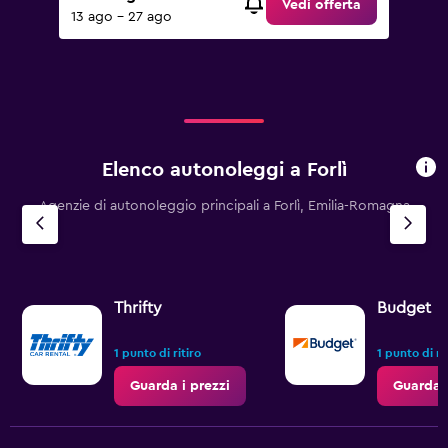
Vedi offerta
13 ago - 27 ago
Elenco autonoleggi a Forlì
Agenzie di autonoleggio principali a Forlì, Emilia-Romagna
Thrifty
Budget
1 punto di ritiro
1 punto di ri
Guarda i prezzi
Guarda i