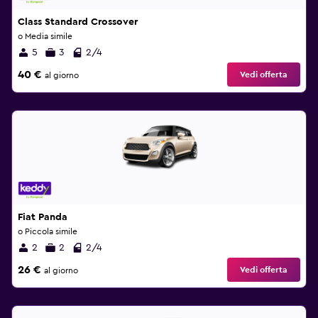
Class Standard Crossover
o Media simile
5
3
2/4
40 €
Vedi offerta
al giorno
Fiat Panda
o Piccola simile
2
2
2/4
26 €
Vedi offerta
al giorno