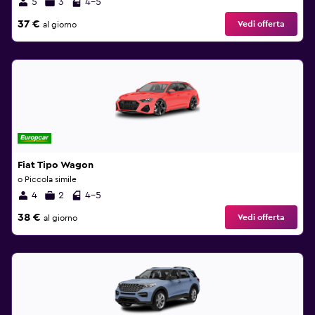
5
3
4-5
37 €
Vedi offerta
al giorno
Fiat Tipo Wagon
o Piccola simile
4
2
4-5
38 €
Vedi offerta
al giorno