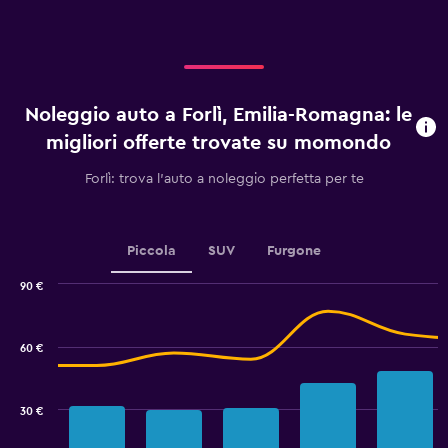
axis
displaying
categories.
Range:
4
categories.
Noleggio auto a Forlì, Emilia-Romagna: le
The
chart
migliori offerte trovate su momondo
has
1
Forlì: trova l'auto a noleggio perfetta per te
Y
axis
displaying
values.
Piccola
SUV
Furgone
Range:
0
90 €
Combination
to
Chart
graphic.
chart
45.
with
60 €
2
data
series.
30 €
The
chart