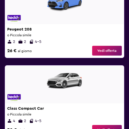
Peugeot 208
o Piccola simile
2
2
4-5
26 €
Vedi offerta
al giorno
Class Compact Car
o Piccola simile
4
2
4-5