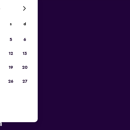
6
s
d
io
5
6
12
13
19
20
26
27
oporto di
n