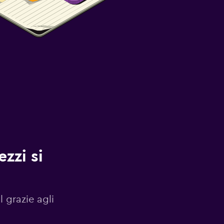
zzi si
l grazie agli