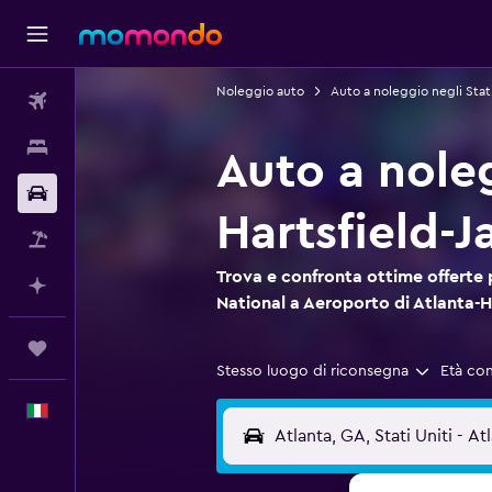
Noleggio auto
Auto a noleggio negli Stati
Voli
Soggiorni
Auto a noleg
Noleggio auto
Hartsfield-
Pacchetti vacanze
Trova e confronta ottime offerte 
Fai piani con l'AI
National a Aeroporto di Atlanta-H
Trips
Stesso luogo di riconsegna
Età co
Italiano