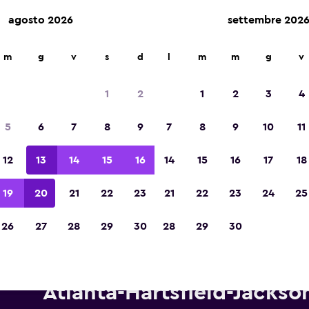
agosto 2026
settembre 202
m
g
v
s
d
l
m
m
g
v
Vincitrice del premio Migliore App di Viagg
d'Europa 2023
1
2
1
2
3
4
5
6
7
8
9
7
8
9
10
11
12
13
14
15
16
14
15
16
17
18
19
20
21
22
23
21
22
23
24
25
26
27
28
29
30
28
29
30
onoleggi National in zona Aer
Atlanta-Hartsfield-Jackso