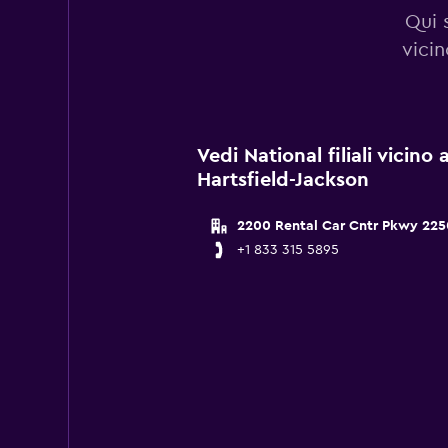
Qui 
vicin
Vedi National filiali vicino
Hartsfield-Jackson
2200 Rental Car Cntr Pkwy 225
+1 833 315 5895