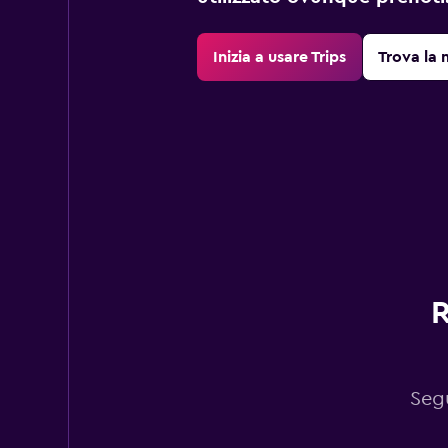
Inizia a usare Trips
Trova la 
R
Segu