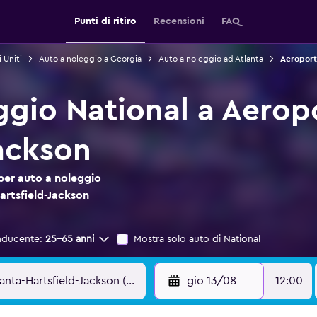
Punti di ritiro
Recensioni
FAQ
 Uniti
Auto a noleggio a Georgia
Auto a noleggio ad Atlanta
Aeroporto
gio National a Aeropo
Jackson
per auto a noleggio
artsfield-Jackson
nducente:
25-65 anni
Mostra solo auto di National
gio 13/08
12:00