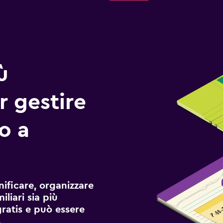
ù
r gestire
io a
ificare, organizzare
liari sia più
gratis e può essere
.