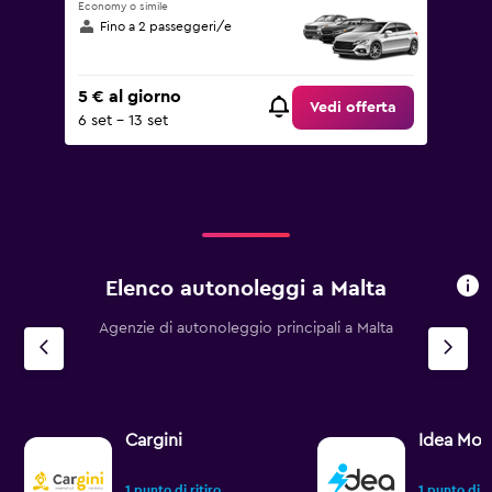
Economy o simile
Fino a 2 passeggeri/e
5 € al giorno
Vedi offerta
6 set - 13 set
Elenco autonoleggi a Malta
Agenzie di autonoleggio principali a Malta
Cargini
Idea Mobi
1 punto di ritiro
1 punto di ri