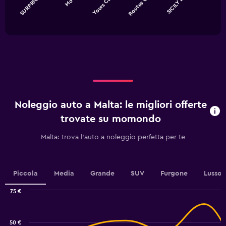
SURPRIC…
Movis
Yours Ca…
Routes C…
SICILY B…
The
chart
End
of
has
interactive
1
chart
X
axis
displaying
categories.
Range:
5
categories.
Noleggio auto a Malta: le migliori offerte
The
chart
trovate su momondo
has
1
Malta: trova l'auto a noleggio perfetta per te
Y
axis
displaying
values.
Piccola
Media
Grande
SUV
Furgone
Lusso
Range:
0
75 €
Combination
to
Chart
graphic.
chart
12.
with
50 €
2