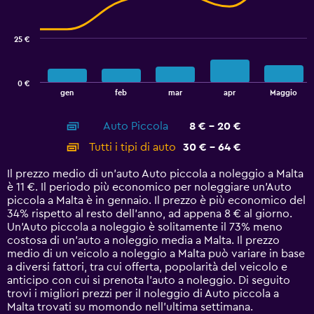
data
series.
25 €
The
chart
has
0 €
1
End
gen
feb
mar
apr
Maggio
of
X
interactive
axis
chart
Auto Piccola
8 € - 20 €
displaying
categories.
Tutti i tipi di auto
30 € - 64 €
Range:
14
Il prezzo medio di un'auto Auto piccola a noleggio a Malta
categories.
è 11 €. Il periodo più economico per noleggiare un'Auto
The
piccola a Malta è in gennaio. Il prezzo è più economico del
chart
34% rispetto al resto dell'anno, ad appena 8 € al giorno.
has
Un'Auto piccola a noleggio è solitamente il 73% meno
1
costosa di un'auto a noleggio media a Malta. Il prezzo
Y
medio di un veicolo a noleggio a Malta può variare in base
axis
a diversi fattori, tra cui offerta, popolarità del veicolo e
displaying
anticipo con cui si prenota l'auto a noleggio. Di seguito
values.
trovi i migliori prezzi per il noleggio di Auto piccola a
Range:
Malta trovati su momondo nell'ultima settimana.