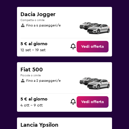
0
to
75.
Dacia Jogger
Compatta o simile
Fino a 4 passeggeri/e
5 € al giorno
Vedi offerta
12 set - 19 set
Fiat 500
Piccola o simile
Fino a 2 passeggeri/e
5 € al giorno
Vedi offerta
4 ott - 9 ott
Lancia Ypsilon