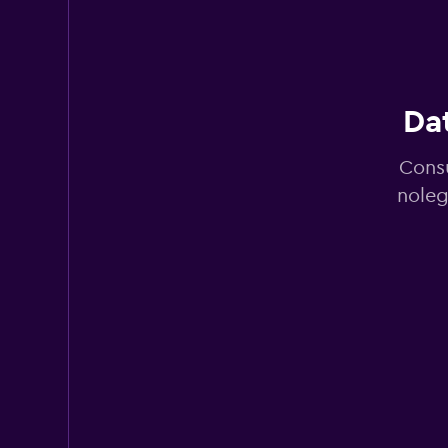
MOVIDA
1 punto di ritiro
Dat
Localiza
Consu
2 punti di ritiro
noleg
Budget
1 punto di ritiro
Avis
1 punto di ritiro