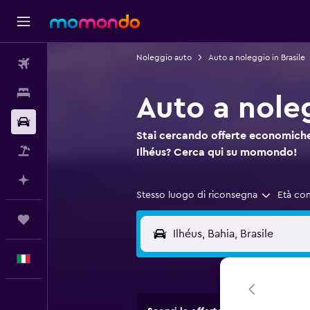
Noleggio auto
Auto a noleggio in Brasile
Voli
Soggiorni
Auto a noleg
Noleggio auto
Stai cercando offerte economiche
Pacchetti vacanze
Ilhéus? Cerca qui su momondo!
Fai piani con l'AI
Stesso luogo di riconsegna
Età co
Trips
Italiano