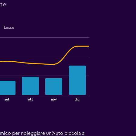
 te
Lusso
set
ott
nov
dic
nomico per noleggiare un'Auto piccola a