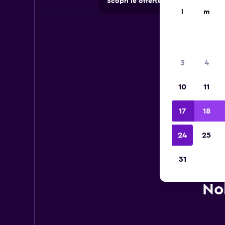
Scopri le offerte di agenzie di no
l
m
3
4
10
11
17
18
24
25
31
Nol