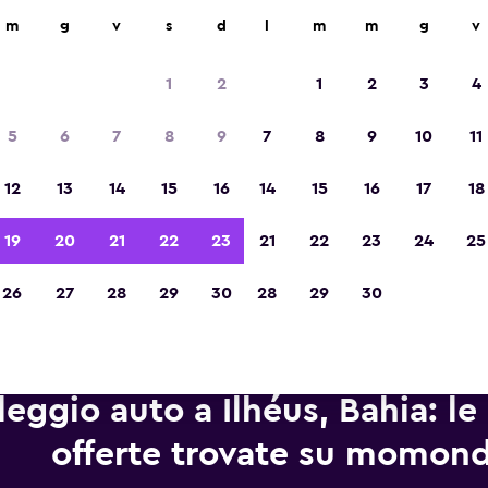
leggio auto in oltre 70.000 località con momondo.
m
g
v
s
d
l
m
m
g
v
1
2
1
2
3
4
Vincitrice del premio Migliore App di Viagg
5
6
7
8
9
7
8
9
10
11
d'Europa 2023
12
13
14
15
16
14
15
16
17
18
19
20
21
22
23
21
22
23
24
25
26
27
28
29
30
28
29
30
eggio auto a Ilhéus, Bahia: le 
offerte trovate su momon