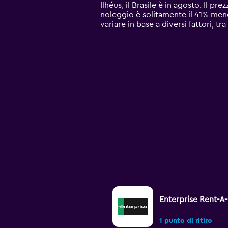
categories.
Ilhéus, il Brasile è in agosto. Il 
The
noleggio è solitamente il 41% meno
chart
variare in base a diversi fattori, t
has
1
Y
axis
displaying
values.
Range:
0
to
60.
Enterprise Rent-A
1 punto di ritiro