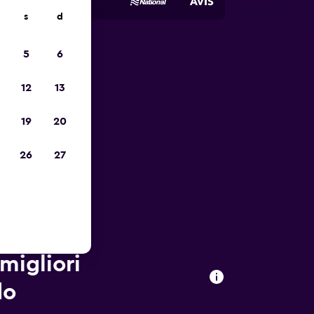
s
d
5
6
io
12
13
19
20
26
27
migliori
do