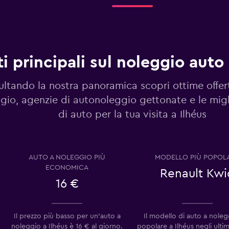
Guarda i prezzi
i principali sul noleggio auto 
Guarda i prezzi
ltando la nostra panoramica scopri ottime offer
gio, agenzie di autonoleggio gettonate e le migl
di auto per la tua visita a Ilhéus
Guarda i prezzi
AUTO A NOLEGGIO PIÙ
MODELLO PIÙ POPOL
ECONOMICA
Renault Kwi
16 €
Guarda i prezzi
Il prezzo più basso per un'auto a
Il modello di auto a noleg
noleggio a Ilhéus è 16 € al giorno.
popolare a Ilhéus negli ultim