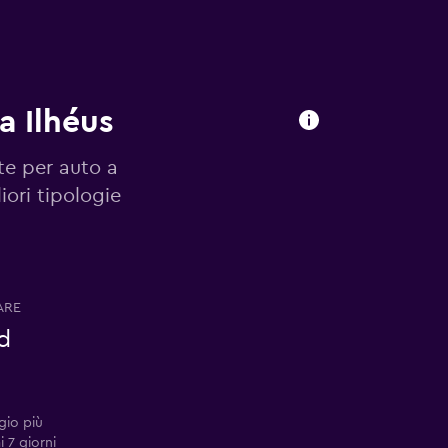
a Ilhéus
te per auto a
iori tipologie
ARE
d
gio più
i 7 giorni