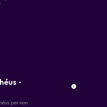
.
héus -
lhéus per non