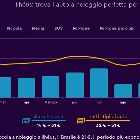
Ilhéus: trova l'auto a noleggio perfetta per
Piccola
Media
SUV
Furgone
Furgone pick-up
mar
apr
Maggio
giu
lug
ago
Auto Piccola
Tutti i tipi di auto
14 € - 31 €
32 € - 51 €
cola a noleggio a Ilhéus, il Brasile è 21 €. Il periodo più eco