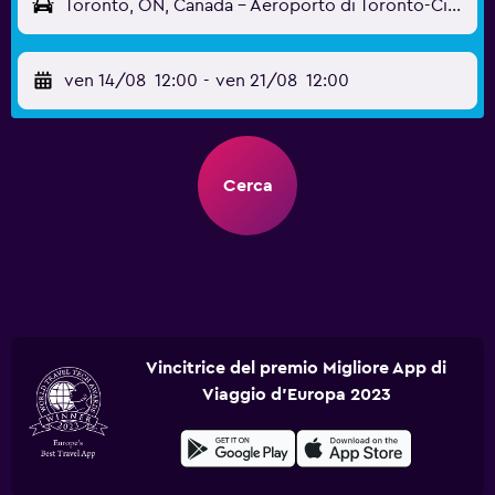
Toronto, ON, Canada - Aeroporto di Toronto-City Billy Bishop (YTZ)
ven 14/08
12:00
-
ven 21/08
12:00
Cerca
Vincitrice del premio Migliore App di
Viaggio d'Europa 2023