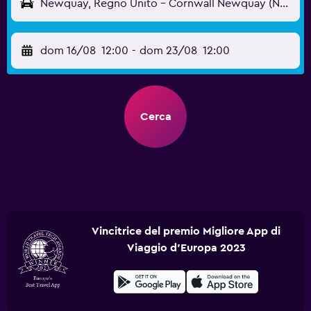
Newquay, Regno Unito - Cornwall Newquay (NQY)
dom 16/08
12:00
-
dom 23/08
12:00
Cerca
Vincitrice del premio Migliore App di
Viaggio d'Europa 2023