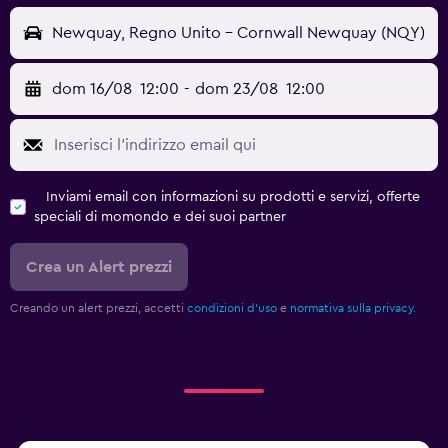
Newquay, Regno Unito - Cornwall Newquay (NQY)
dom 16/08
12:00
-
dom 23/08
12:00
Inviami email con informazioni su prodotti e servizi, offerte
speciali di momondo e dei suoi partner
Crea un Alert prezzi
Creando un alert prezzi, accetti
condizioni d'uso
e
normativa sulla privacy.