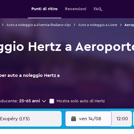
Punti di ritiro
Recensioni
FAQ
Auto a noleggio a Alvernia-Rodano-Alpi
Auto a noleggio a Lione
Aerop
ggio Hertz a Aeroporto
per auto a noleggio Hertz a
nducente:
25-65 anni
Mostra solo auto di Hertz
ven 14/08
12:00