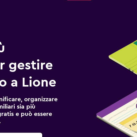
ù
r gestire
io a Lione
ificare, organizzare
liari sia più
gratis e può essere
.