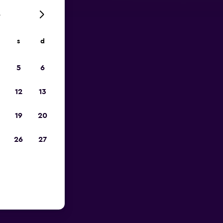
6
s
d
io
5
6
12
13
19
20
26
27
orto di