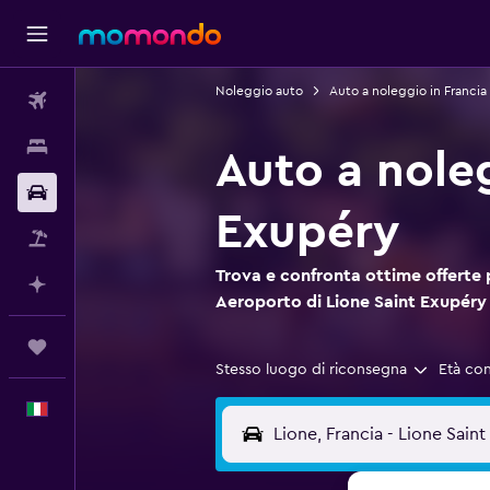
Noleggio auto
Auto a noleggio in Francia
Voli
Soggiorni
Auto a nole
Noleggio auto
Exupéry
Pacchetti vacanze
Trova e confronta ottime offerte 
Fai piani con l'AI
Aeroporto di Lione Saint Exupéry
Trips
Stesso luogo di riconsegna
Età co
Italiano