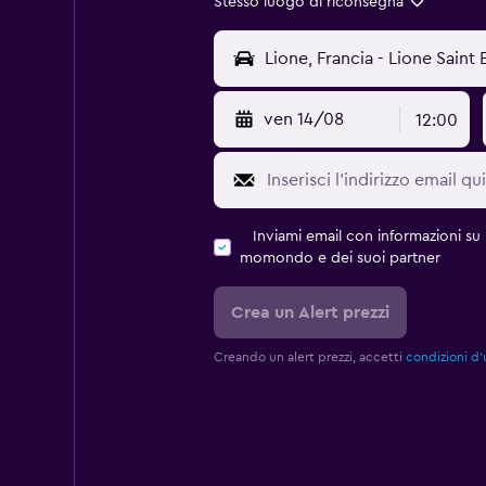
Stesso luogo di riconsegna
ven 14/08
12:00
Inviami email con informazioni su p
momondo e dei suoi partner
Crea un Alert prezzi
Creando un alert prezzi, accetti
condizioni d'