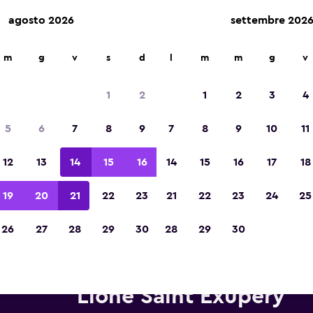
agosto 2026
settembre 202
m
g
v
s
d
l
m
m
g
v
Vincitrice del premio Migliore App di Viagg
d'Europa 2023
1
2
1
2
3
4
5
6
7
8
9
7
8
9
10
11
12
13
14
15
16
14
15
16
17
18
19
20
21
22
23
21
22
23
24
25
26
27
28
29
30
28
29
30
tonoleggi Hertz in zona Aerop
Lione Saint Exupéry