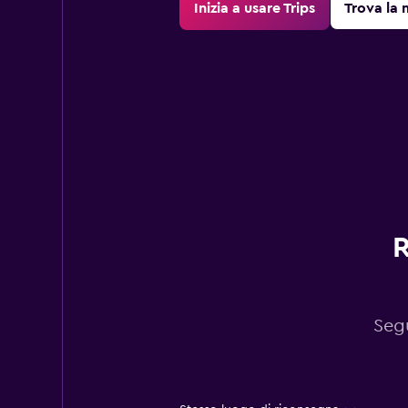
Inizia a usare Trips
Trova la 
R
Segu