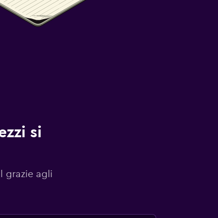
zzi si
l grazie agli